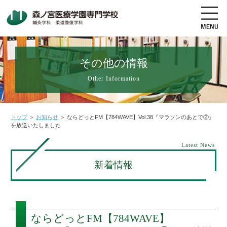
その他の情報
Other Information
地図・交通アクセス
電話をかける
資料請求
オープンキャンパス
トップ
＞
お知らせ
＞
ならどっとFM【784WAVE】Vol.38『マラソンのあとで②』
を放送いたしました
高校生の方へ
社会人・既卒者の方へ
Latest News
新着情報
学科・コース紹介
学校案内
ならどっとFM【784WAVE】