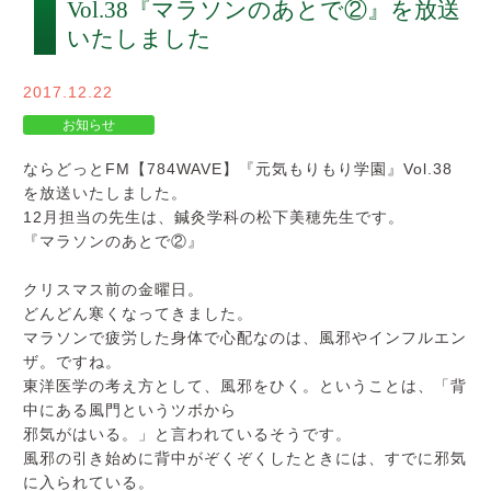
Vol.38『マラソンのあとで②』を放送
入学案内
いたしました
オープンキャンパス
2017.12.22
活躍できるフィールド
お知らせ
ならどっとFM【784WAVE】『元気もりもり学園』Vol.38
キャンパスライフ
を放送いたしました。
12月担当の先生は、鍼灸学科の松下美穂先生です。
資格・就職
『マラソンのあとで②』
クリスマス前の金曜日。
その他の情報
どんどん寒くなってきました。
マラソンで疲労した身体で心配なのは、風邪やインフルエン
在校生ページ
ザ。ですね。
東洋医学の考え方として、風邪をひく。ということは、「背
中にある風門というツボから
卒業生の方へ
邪気がはいる。」と言われているそうです。
風邪の引き始めに背中がぞくぞくしたときには、すでに邪気
に入られている。