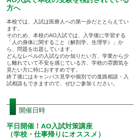
入学案内
方へ
オープンキャンパス
本校では、入試は医療人への第一歩だととらえてい
ます。
活躍できるフィールド
そのため、本校のAO入試では、入学後に学習する
「人の身体に関すること（解剖学、生理学）」か
ら、問題を出題しています。
キャンパスライフ
どんなレベルの入試なのか知りたい方、学業から少
し離れていて不安を感じている方、学校の雰囲気を
資格・就職
見たい方に特におすすめです。
終了後にはキャンパス見学や個別での進路相談・入
その他の情報
試相談もできますので、ぜひご参加ください。
在校生ページ
開催日時
卒業生の方へ
平日開催！AO入試対策講座
（学校・仕事帰りにオススメ）