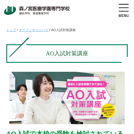
トップ
/
オープンキャンパス
/
AO入試対策講座
地図・交通アクセス
電話をかける
AO入試対策講座
資料請求
オープンキャンパス
高校生の方へ
社会人・既卒者の方へ
学科・コース紹介
学校案内
AO入試で本校の受験を検討されている