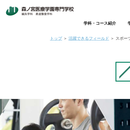
学科・コース紹介
トップ
＞
活躍できるフィールド
＞
スポー
Wライセンス制度（鍼灸師+
本校について
入学案内
オープンキャンパス
鍼灸師とは
在校生・卒業生の声
Wライセンス制度
新着情報
AO入試
Q&A（よく
美容鍼と
『臨床
パ
データで見る森ノ宮
社会人推薦入試
柔道整復師と理学療法士の違
キャリアサポート【就職・開
情報の公表
関係団体
医療
医療の総合学園 【森ノ宮医
学生のための保育園【みどり