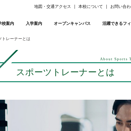
地図・交通アクセス
本校について
お問い合わ
学校案内
入学案内
オープンキャンパス
活躍できるフィ
ツトレーナーとは
柔道整復師）
ある質問）
は
の森ノ宮』と呼ばれる理由
ーソナルトレーナー資格取得講座
平日ミニオープンキャンパス
学生サポート
スポーツ特別AO入試
柔道整復師とは
研究活動
鍼灸学科
学習サポート【学びを支える】
柔道特別AO入試
スポーツトレーナーとは
校長あいさつ
AO入試対策講座
フリー冊子【ここ＋から(PLUS)】
柔道整復学科
アロマコーディネーター資格取
鍼灸学科 講師紹
公募推薦入試
柔整トレー
国試サポー
柔道
い
業を支える】
ページ
人入試
動画で知る森ノ宮
女性必見！一緒にめざそモリジョ。
在校生・卒業生入試
お問い合わせ
卒業後のサポート【卒業後の活躍を支える】
森ノ宮の医療×スポーツ
学費・奨学金
スポーツ臨床
教育訓
About Sports 
療学園】のご紹介
の風保育園】
みどりの風鍼灸院・接骨院
はりきゅう
スポーツトレーナーとは