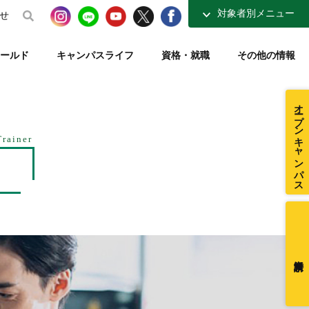
対象者別メニュー
せ
高校生の方へ
ールド
キャンパスライフ
資格・就職
その他の情報
社会人・大学生の方へ
得講座
介
ナーコース
ト【資格取得を支える】
整復師と整体師の違い
テレビ・ラジオ放送【元気もりもり学園】
指定校推薦入試
柔道整復学科 講師紹介
夜間コース特集
一般入試【テキスト入試】
施設・図書室紹介
オープンキャンパス
在校生ページ
センター
練給付制度
クラブ活動紹介
卒業生の方へ
Trainer
ミュージアム
採用ご担当者様へ