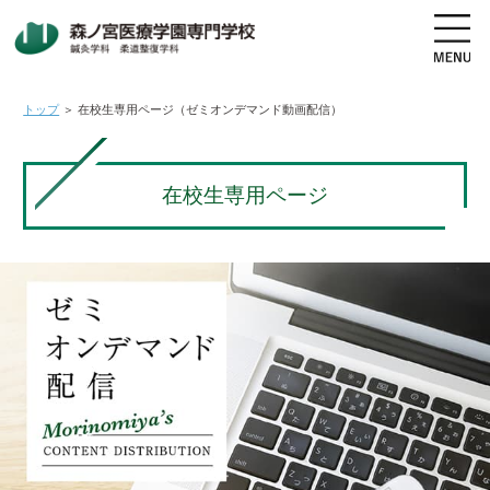
トップ
＞
在校生専用ページ（ゼミオンデマンド動画配信）
地図・交通アクセス
電話をかける
在校生専用ページ
資料請求
オープンキャンパス
高校生の方へ
社会人・既卒者の方へ
学科・コース紹介
学校案内