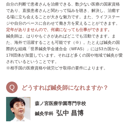
自分の判断で患者さんを治療できる、数少ない医療の国家資格
であり、直接患者さんと関わって悩みを聴き、解決し、治癒す
る場に立ち会えることが大きな魅力です。また、ライフステー
ジや自分のペースに合わせて働き方を変えることができます。
定年がありませんので、何歳になっても仕事ができます。
鍼灸師は、はりやもぐさがあればどこでも活動できます。ま
た、海外で活躍することも可能です（※）。たとえば鍼灸の国
際的な組織「世界鍼灸学会連合会（WFAS）」には53カ国から
178団体が加盟しています。それほど多くの国や地域で鍼灸が愛
されているということです。
※相手国の医療資格や就労ビサ取得の要件によります。
どうすれば鍼灸師になれますか？
森ノ宮医療学園専門学校
弘中 昌博
鍼灸学科