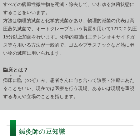
すべての病原性微生物を死滅・除去して、いわゆる無菌状態に
することをいいます。
方法は物理的滅菌と化学的滅菌があり、物理的滅菌の代表は高
圧蒸気滅菌で、オートクレーブという装置を用いて121℃２気圧
15分以上加熱を行います。化学的滅菌はエチレンオキサイドガ
ス等を用いる方法が一般的で、ゴムやプラスチックなど熱に弱
い物の滅菌に用いられます。
臨床とは？
病
床
に
臨
（のぞ）み、患者さんに向き合って診察・治療にあた
ることをいい、現在では医療を行う現場、あるいは現場を重視
する考えや立場のことを指します。
鍼灸師の豆知識