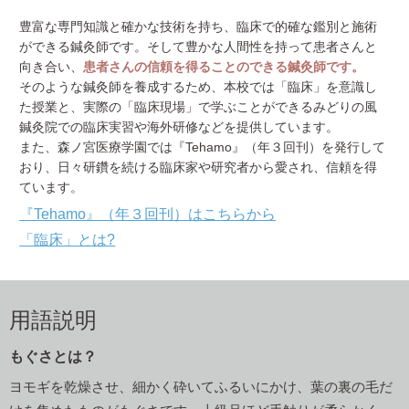
豊富な専門知識と確かな技術を持ち、臨床で的確な鑑別と施術
ができる鍼灸師です。そして豊かな人間性を持って患者さんと
向き合い、
患者さんの信頼を得ることのできる鍼灸師です。
そのような鍼灸師を養成するため、本校では「臨床」を意識し
た授業と、実際の「臨床現場」で学ぶことができるみどりの風
鍼灸院での臨床実習や海外研修などを提供しています。
また、森ノ宮医療学園では『Tehamo』（年３回刊）を発行して
おり、日々研鑽を続ける臨床家や研究者から愛され、信頼を得
ています。
『Tehamo』（年３回刊）はこちらから
「臨床」とは?
用語説明
もぐさとは？
ヨモギを乾燥させ、細かく砕いてふるいにかけ、葉の裏の毛だ