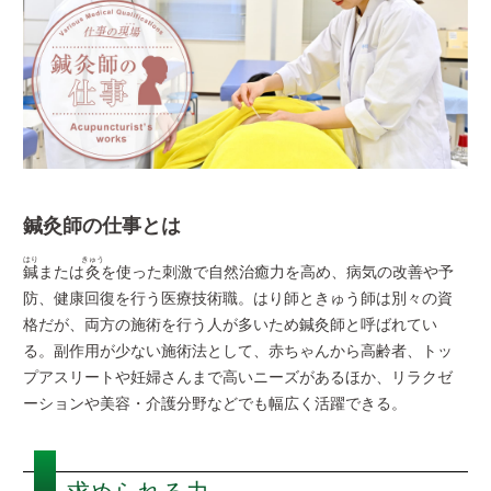
入学案内
オープンキャンパス
活躍できるフィールド
キャンパスライフ
鍼灸師の仕事とは
資格・就職
はり
きゅう
鍼
または
灸
を使った刺激で自然治癒力を高め、病気の改善や予
その他の情報
防、健康回復を行う医療技術職。はり師ときゅう師は別々の資
格だが、両方の施術を行う人が多いため鍼灸師と呼ばれてい
る。副作用が少ない施術法として、赤ちゃんから高齢者、トッ
在校生ページ
プアスリートや妊婦さんまで高いニーズがあるほか、リラクゼ
ーションや美容・介護分野などでも幅広く活躍できる。
卒業生の方へ