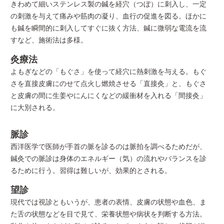
きわめて細いステンレス製の鍼を経穴（つぼ）に刺入し、一定
の刺激を与えて痛みや筋肉の凝り、血行の促進を図る。ほかに
も鍼を瞬間的に刺入してすぐに抜く方法、鍼に微弱な電流を流
すなど、施術法は多様。
灸療法
よもぎなどの「もぐさ」を使って経穴に熱刺激を与える。もぐ
さを直接皮膚にのせて点火し燃焼させる「直接灸」と、もぐさ
と皮膚の間に生姜やにんにくなどの緩衝材を入れる「間接灸」
に大別される。
脈診
西洋医学で医師が手首の脈を診るのは脈拍を調べるためだが、
鍼灸での脈診は身体のエネルギー（気）の流れやバランスを診
るために行う。習得は難しいが、効果的とされる。
望診
現代では視診ともいうが、患者の表情、皮膚の状態や血色、ま
た舌の状態などを目で見て、栄養状態や病状を判断する方法。