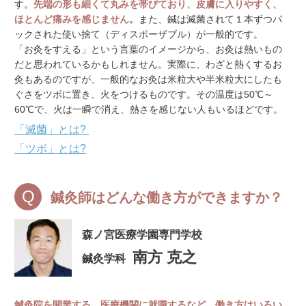
す。
先端の形も細くて丸みを帯びており、皮膚に入りやすく、
ほとんど痛みを感じません。
また、鍼は滅菌されて１本ずつパ
ックされた使い捨て（ディスポーザブル）が一般的です。
「お灸をすえる」という言葉のイメージから、お灸は熱いもの
だと思われているかもしれません。実際に、わざと熱くするお
灸もあるのですが、一般的なお灸は米粒大や半米粒大にしたも
ぐさをツボに置き、火をつけるものです。その温度は50℃～
60℃で、火は一瞬で消え、熱さを感じない人もいるほどです。
「滅菌」とは?
「ツボ」とは?
鍼灸師はどんな働き方ができますか？
森ノ宮医療学園専門学校
南方 克之
鍼灸学科
鍼灸院を開業する、医療機関に就職するなど、働き方はいろい