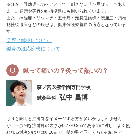
るほか、乳幼児へのケアとして、刺さない「小児はり」もあり
ます。健康や美容の維持増進にも用いられています。
また、神経痛・リウマチ・五十肩・頸腕症候群・腰痛症・頚椎
捻挫後遺症などの疾患は、健康保険療養費の適応となっていま
す。
美容と鍼灸について
鍼灸の適応疾患について
鍼って痛いの？灸って熱いの？
森ノ宮医療学園専門学校
弘中 昌博
鍼灸学科
はりと聞くと注射針をイメージする方が多いかもしれません
が、一般的な注射針の太さが0.7～0.9㎜であるのに対し、よく使
われる鍼灸のはりは0.16㎜で、髪の毛と同じくらいの細さで