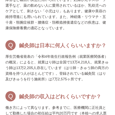
選手など、薬の飲めない人に愛用されているほか、乳幼児への
ケアとして、刺さない「小児はり」もあります。健康や美容の
維持増進にも用いられています。また、神経痛・リウマチ・五
十肩・頸腕症候群・腰痛症・頚椎捻挫後遺症などの疾患は、健
康保険療養費の適応となっています。
鍼灸師は日本に何人くらいいますか？
厚生労働省発表の「令和4年衛生行政報告例（就業医療関係者）
の概況」によると、就業はり師は全国で13万4,218人、就業きゅ
う師は13万2,205人存在しています（はり師・きゅう師の両方の
資格を持つ人がほとんどです）。登録されている鍼灸院（はり
及びきゅうを行う施術所）は7万2,575ヶ所です。
鍼灸師の収入はどれくらいですか？
働き方によって異なります。参考までに、医療機関に正社員と
して勤務した場合の初任給は平均20万円です（本校への求人票