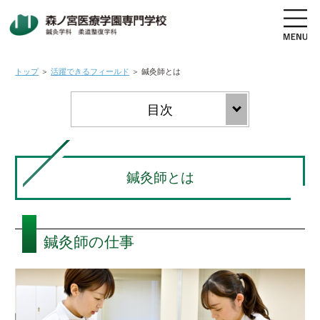
トップ
＞
活躍できるフィールド
＞
鍼灸師とは
地図・交通アクセス
電話をかける
資料請求
オープンキャンパス
鍼灸師とは
高校生の方へ
社会人・既卒者の方へ
鍼灸師の仕事
学科・コース紹介
学校案内