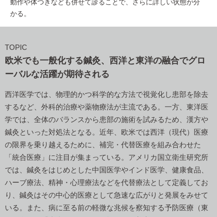
動作や体つきなども併せて診ることで、さらに詳しい状態が分
かる。
TOPIC
欧米でも一般化する鍼灸、西洋と東洋の融合でグロ
ーバルな活躍が期待される
西洋医学では、物理的かつ科学的な方法で視覚化し患部を除去
するなど、外科的治療や薬物療法が主流である。一方、東洋医
学では、全体のバランスから患部の施術を試みるため、漢方や
鍼灸といった対処法となる。近年、欧米では西洋（現代）医療
の限界を乗り越えるために、補完・代替医療を組み合わせた
「統合医療」に注目が集まっている。アメリカ国立衛生研究所
では、鍼灸をはじめとした中国医学やインド医学、健康食品、
ハーブ療法、精神・心理療法などを代替療法として定義してお
り、鍼灸はその中心的医療として急速な広がりと発展をみせて
いる。また、病に至る前の軽微な兆候を察知する予防医療（東