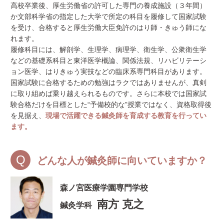
高校卒業後、厚生労働省の許可した専門の養成施設（３年間）
か文部科学省の指定した大学で所定の科目を履修して国家試験
を受け、合格すると厚生労働大臣免許のはり師・きゅう師にな
れます。
履修科目には、解剖学、生理学、病理学、衛生学、公衆衛生学
などの基礎系科目と東洋医学概論、関係法規、リハビリテーシ
ョン医学、はりきゅう実技などの臨床系専門科目があります。
国家試験に合格するための勉強はラクではありませんが、真剣
に取り組めば乗り越えられるものです。さらに本校では国家試
験合格だけを目標とした“予備校的な”授業ではなく、資格取得後
を見据え、
現場で活躍できる鍼灸師を育成する教育を行ってい
ます。
どんな人が鍼灸師に向いていますか？
森ノ宮医療学園専門学校
南方 克之
鍼灸学科