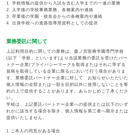
入学案内
1. 学校情報の提供から入試を含む入学までの一連の業務
2. 入学後の学校事務業務、各種案内や連絡
3. 卒業後の学園・校友会からの各種案内や連絡
オープンキャンパス
4. 出身学校への進路指導用資料としての提供
活躍できるフィールド
業務委託に関して
キャンパスライフ
上記利用目的に関しての業務は、森ノ宮医療学園専門学校
(以下「学校」といいます)より当該業務の委託を受けたパー
資格・就職
トナー企業(プライバシーマークを取得またはそれに準ずる
規格を取得している企業に限る)において行う場合がありま
す。業務委託パートナー企業に対して、お知らせいただいた
その他の情報
個人情報の全部または一部を目的以外に使用しないことを誓
約の上で提供することがあります。あらかじめご了承くださ
い。
在校生ページ
学校は、上記委託パートナー企業への提供または以下のいず
れかに該当する場合を除き、個人情報を第三者へ開示または
卒業生の方へ
提供いたしません。
1.ご本人の同意がある場合