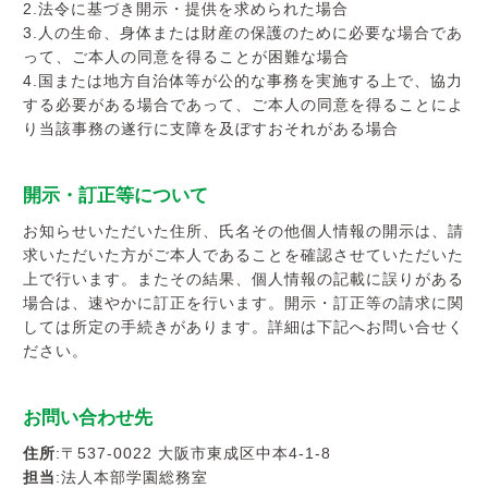
採用ご担当者様へ
2.法令に基づき開示・提供を求められた場合
3.人の生命、身体または財産の保護のために必要な場合であ
って、ご本人の同意を得ることが困難な場合
サイトマップ
サイトポリシー
プライバシーポリシー
4.国または地方自治体等が公的な事務を実施する上で、協力
する必要がある場合であって、ご本人の同意を得ることによ
り当該事務の遂行に支障を及ぼすおそれがある場合
開示・訂正等について
お知らせいただいた住所、氏名その他個人情報の開示は、請
求いただいた方がご本人であることを確認させていただいた
上で行います。またその結果、個人情報の記載に誤りがある
場合は、速やかに訂正を行います。開示・訂正等の請求に関
しては所定の手続きがあります。詳細は下記へお問い合せく
ださい。
お問い合わせ先
住所
:〒537-0022 大阪市東成区中本4-1-8
担当
:法人本部学園総務室