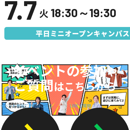
7.7
入学案内
18:30～19:30
火
オープンキャンパス
平日ミニオープンキャンパス
活躍できるフィールド
キャンパスライフ
資格・就職
イベントの参加
や
その他の情報
ご質問
はこちらから
在校生ページ
イベント参加ご予約はこちら
LINEで質問
卒業生の方へ