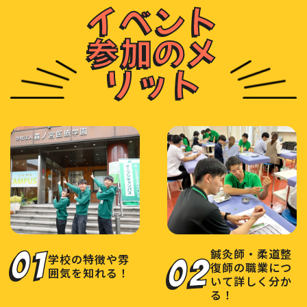
イベント
参加のメ
リット
01
鍼灸師・柔道整
学校の特徴や雰
02
復師の職業につ
囲気を知れる！
いて詳しく分か
る！