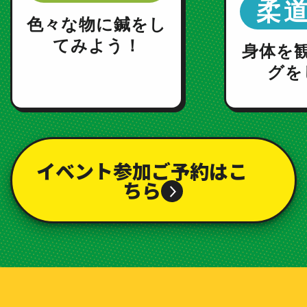
柔
色々な物に鍼をし
てみよう！
身体を
グを
イベント参加ご予約はこ
ちら