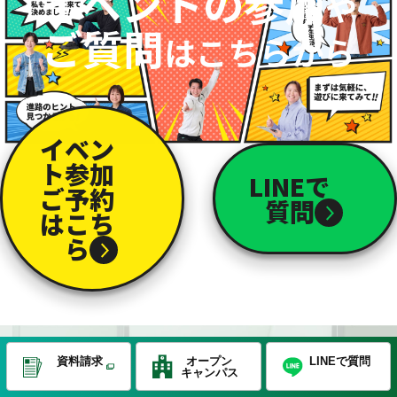
イベントの参加
や
ご質問
はこちらから
イベン
ト参加
LINEで
ご予約
質問
はこち
ら
PICK UP CONTENTS
資料請求
オープン
LINEで質問
キャンパス