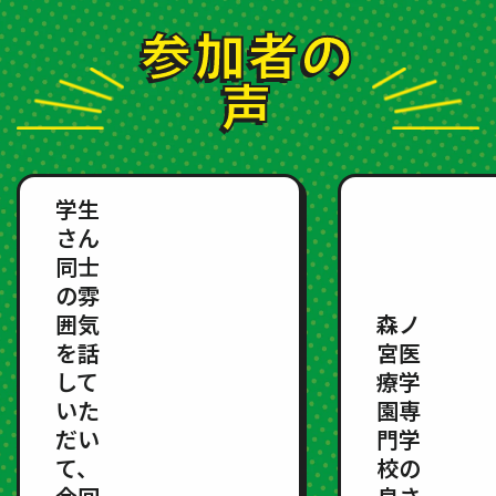
参加者の
声
学生
さん
同士
の雰
囲気
森ノ
を話
宮医
して
療学
いた
園専
だい
門学
て、
校の