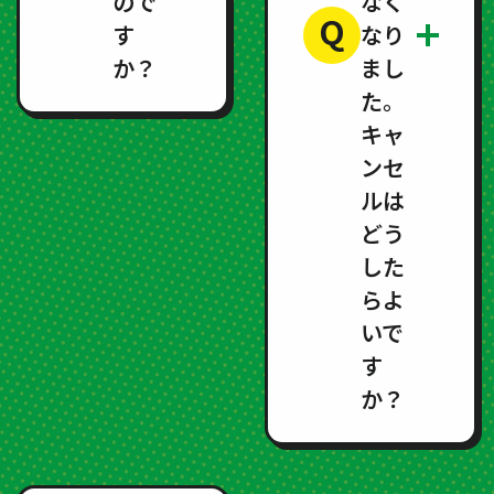
ので
なく
Q
す
なり
か？
まし
た。
キャ
ンセ
ルは
どう
した
らよ
いで
す
か？