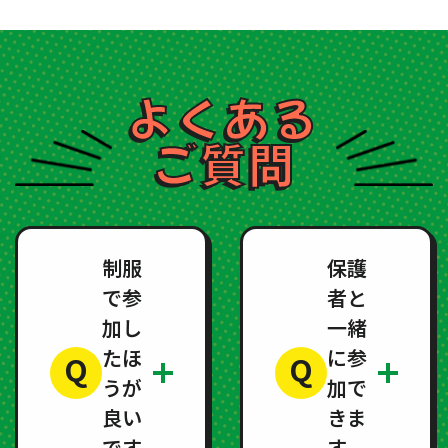
よくある
ご質問
制服
保護
で参
者と
加し
一緒
たほ
に参
Q
Q
うが
加で
良い
きま
です
す