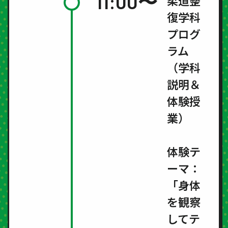
11:00〜
柔道整
復学科
プログ
ラム
（学科
説明＆
体験授
業）
体験テ
ーマ：
「身体
を観察
してテ