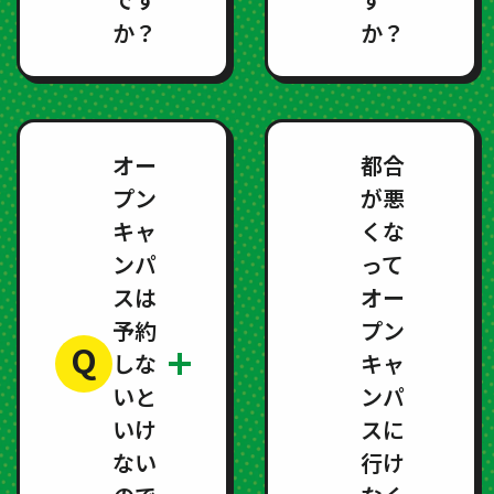
か？
か？
オー
都合
プン
が悪
キャ
くな
ンパ
って
スは
オー
予約
プン
Q
しな
キャ
いと
ンパ
いけ
スに
ない
行け