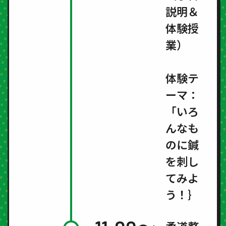
説明＆
体験授
業）
体験テ
ーマ：
「いろ
んなも
のに鍼
を刺し
てみよ
う！｝