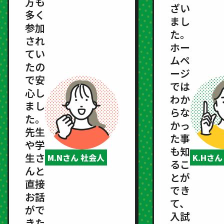
方も
ざい
多く
まし
参加
た。
され
ホー
てい
ムペ
たの
ージ
で安
では
心し
わか
まし
らな
た。
かっ
先生
た事
や学
も知
生さ
M.Nさん 社会人
K.Hさ
るこ
んと
とが
直接
でき
お話
て、
がで
入試
きた