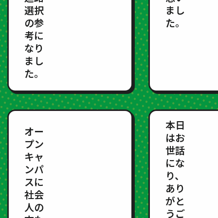
選択
まし
の参
た。
考に
なり
まし
た。
本日
オー
はお
プン
世話
キャ
にな
ンパ
り、
スに
あり
社会
がと
人の
うご