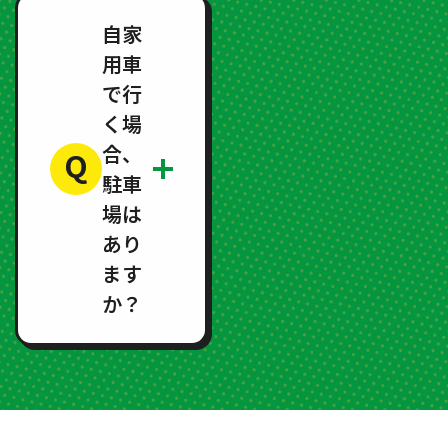
自家
用車
で行
く場
合、
Q
駐車
場は
あり
ます
か？