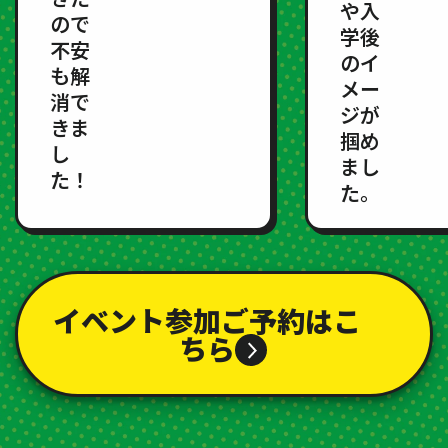
や入
ので
学後
不安
のイ
も解
メー
消で
ジが
きま
掴め
し
まし
た！
た。
イベント参加ご予約はこ
ちら