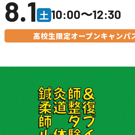
8.1
入学案内
10:00〜12:30
土
オープンキャンパス
高校生限定オープンキャンパ
活躍できるフィールド
キャンパスライフ
資格・就職
その他の情報
鍼灸師＆
在校生ページ
柔道整復
師 ダブ
卒業生の方へ
ル体験イ