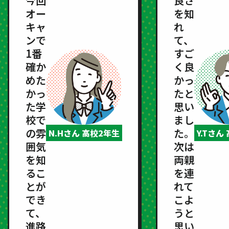
今回
良さ
オー
を知
キャ
れ
ンで
て、
1番
すご
確か
く良
めた
かっ
かっ
たと
た学
思い
校で
まし
の雰
た。
N.Hさん 高校2年生
Y.Tさん
囲気
次は
を知
両親
るこ
を連
とが
れて
でき
こよ
て、
うと
進路
思い