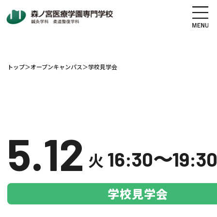
トップ
＞
オープンキャンパス
＞
学校見学会
地図・交通アクセス
電話をかける
資料請求
オープンキャンパス
5.12
高校生の方へ
社会人・既卒者の方へ
16:30〜19:3
火
学科・コース紹介
学校見学会
学校案内