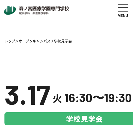
トップ
＞
オープンキャンパス
＞
学校見学会
地図・交通アクセス
電話をかける
資料請求
オープンキャンパス
3.17
高校生の方へ
社会人・既卒者の方へ
16:30〜19:30
火
学科・コース紹介
学校見学会
学校案内