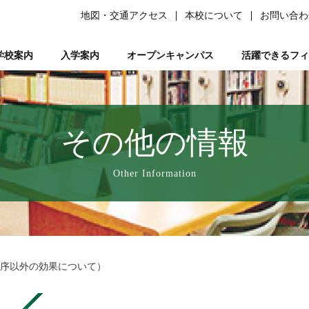
地図・交通アクセス
本校について
お問い合わ
学校案内
入学案内
オープンキャンパス
活躍できるフィ
柔道整復師）
ある質問）
は
の森ノ宮』と呼ばれる理由
ーソナルトレーナー資格取得講座
平日ミニオープンキャンパス
学生サポート
スポーツ特別AO入試
柔道整復師とは
研究活動
鍼灸学科
学習サポート【学びを支える】
柔道特別AO入試
スポーツトレーナーとは
校長あいさつ
AO入試対策講座
フリー冊子【ここ＋から(PLUS)】
柔道整復学科
アロマコーディネーター資格取
鍼灸学科 講師紹
公募推薦入試
柔整トレー
国試サポー
柔道
い
業を支える】
ページ
人入試
動画で知る森ノ宮
女性必見！一緒にめざそモリジョ。
在校生・卒業生入試
お問い合わせ
卒業後のサポート【卒業後の活躍を支える】
森ノ宮の医療×スポーツ
学費・奨学金
スポーツ臨床
教育訓
その他の情報
療学園】のご紹介
の風保育園】
みどりの風鍼灸院・接骨院
はりきゅう
Other Information
機序以外の効果について）