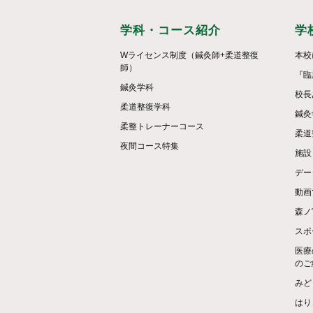
学科・コース紹介
学
Wライセンス制度（鍼灸師+柔道整復
本校
師）
『臨
鍼灸学科
校長
柔道整復学科
鍼灸
柔整トレーナーコース
柔道
夜間コース特集
施設
デー
動画
森ノ
スポ
医療
のご
みど
はり