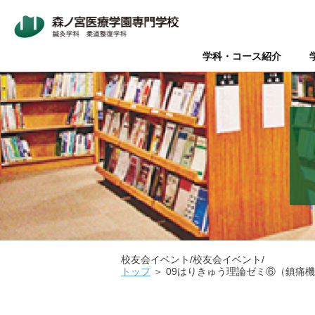
学科・コース紹介
Wライセンス制度（鍼灸師+
本校について
入学案内
オープンキャンパス
鍼灸師とは
在校生・卒業生の声
Wライセンス制度
新着情報
AO入試
Q&A（よく
美容鍼と
『臨床
パ
データで見る森ノ宮
社会人推薦入試
柔道整復師と理学療法士の違
キャリアサポート【就職・開
情報の公表
関係団体
医療
医療の総合学園 【森ノ宮医
学生のための保育園【みどり
校友会イベント/校友会イベント/
トップ
＞
09はりきゅう理論ゼミ⑥（鎮痛