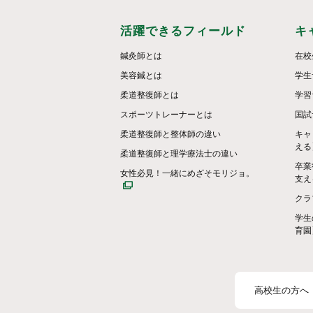
活躍できるフィールド
キ
鍼灸師とは
在校
美容鍼とは
学生
柔道整復師とは
学習
スポーツトレーナーとは
国試
柔道整復師と整体師の違い
キャ
える
柔道整復師と理学療法士の違い
卒業
女性必見！一緒にめざそモリジョ。
支え
クラ
学生
育園
高校生の方へ