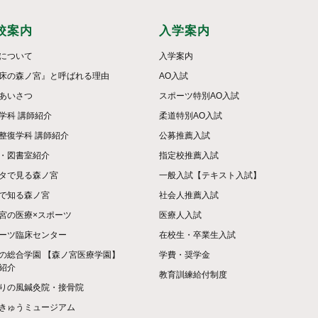
校案内
入学案内
について
入学案内
床の森ノ宮』と呼ばれる理由
AO入試
あいさつ
スポーツ特別AO入試
学科 講師紹介
柔道特別AO入試
整復学科 講師紹介
公募推薦入試
・図書室紹介
指定校推薦入試
タで見る森ノ宮
一般入試【テキスト入試】
で知る森ノ宮
社会人推薦入試
宮の医療×スポーツ
医療人入試
ーツ臨床センター
在校生・卒業生入試
の総合学園 【森ノ宮医療学園】
学費・奨学金
紹介
教育訓練給付制度
りの風鍼灸院・接骨院
きゅうミュージアム