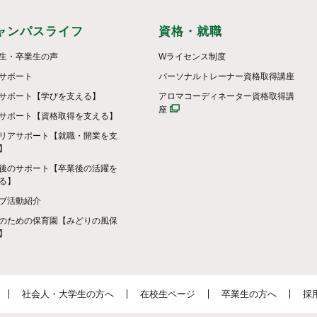
ャンパスライフ
資格・就職
生・卒業生の声
Wライセンス制度
サポート
パーソナルトレーナー資格取得講座
サポート【学びを支える】
アロマコーディネーター資格取得講
座
サポート【資格取得を支える】
リアサポート【就職・開業を支
】
後のサポート【卒業後の活躍を
る】
ブ活動紹介
のための保育園【みどりの風保
】
社会人・大学生の方へ
在校生ページ
卒業生の方へ
採