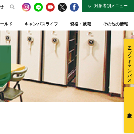
対象者別メニュー
せ
高校生の方へ
ールド
キャンパスライフ
資格・就職
その他の情報
社会人・大学生の方へ
得講座
介
ナーコース
ト【資格取得を支える】
整復師と整体師の違い
テレビ・ラジオ放送【元気もりもり学園】
指定校推薦入試
柔道整復学科 講師紹介
夜間コース特集
一般入試【テキスト入試】
施設・図書室紹介
オープンキャンパス
在校生ページ
センター
練給付制度
クラブ活動紹介
卒業生の方へ
ミュージアム
採用ご担当者様へ