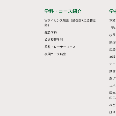
学科・コース紹介
学
Wライセンス制度（鍼灸師+柔道整復
本校
師）
『臨
鍼灸学科
校長
柔道整復学科
鍼灸
柔整トレーナーコース
柔道
夜間コース特集
施設
デー
動画
森ノ
スポ
医療
のご
みど
はり