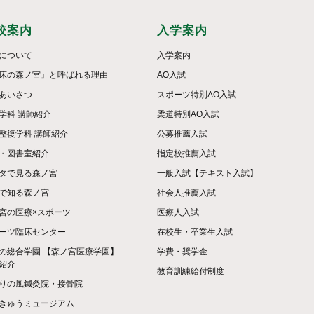
校案内
入学案内
について
入学案内
床の森ノ宮』と呼ばれる理由
AO入試
あいさつ
スポーツ特別AO入試
学科 講師紹介
柔道特別AO入試
整復学科 講師紹介
公募推薦入試
・図書室紹介
指定校推薦入試
タで見る森ノ宮
一般入試【テキスト入試】
で知る森ノ宮
社会人推薦入試
宮の医療×スポーツ
医療人入試
ーツ臨床センター
在校生・卒業生入試
の総合学園 【森ノ宮医療学園】
学費・奨学金
紹介
教育訓練給付制度
りの風鍼灸院・接骨院
きゅうミュージアム