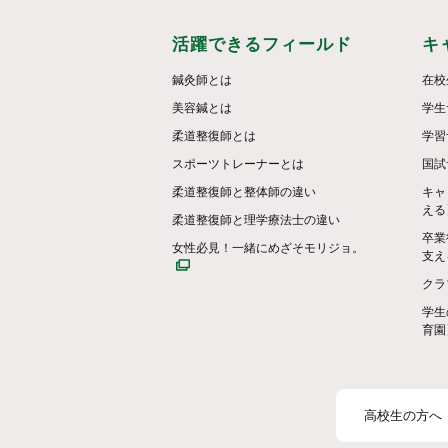
活躍できるフィールド
キ
鍼灸師とは
在校
美容鍼とは
学生
柔道整復師とは
学習
スポーツトレーナーとは
国試
柔道整復師と整体師の違い
キャ
える
柔道整復師と理学療法士の違い
卒業
女性必見！一緒にめざそモリジョ。
支え
クラ
学生
育園
高校生の方へ