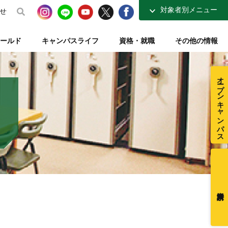
対象者別メニュー
せ
高校生の方へ
ールド
キャンパスライフ
資格・就職
その他の情報
社会人・大学生の方へ
得講座
介
ナーコース
ト【資格取得を支える】
整復師と整体師の違い
テレビ・ラジオ放送【元気もりもり学園】
指定校推薦入試
柔道整復学科 講師紹介
夜間コース特集
一般入試【テキスト入試】
施設・図書室紹介
オープンキャンパス
在校生ページ
センター
練給付制度
クラブ活動紹介
卒業生の方へ
ミュージアム
採用ご担当者様へ