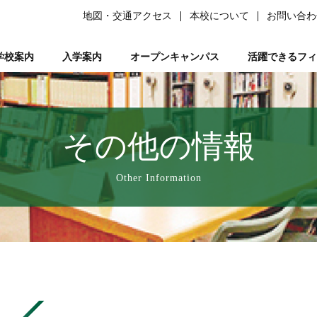
地図・交通アクセス
本校について
お問い合わ
学校案内
入学案内
オープンキャンパス
活躍できるフィ
柔道整復師）
ある質問）
は
の森ノ宮』と呼ばれる理由
ーソナルトレーナー資格取得講座
平日ミニオープンキャンパス
学生サポート
スポーツ特別AO入試
柔道整復師とは
研究活動
鍼灸学科
学習サポート【学びを支える】
柔道特別AO入試
スポーツトレーナーとは
校長あいさつ
AO入試対策講座
フリー冊子【ここ＋から(PLUS)】
柔道整復学科
アロマコーディネーター資格取
鍼灸学科 講師紹
公募推薦入試
柔整トレー
国試サポー
柔道
い
業を支える】
ページ
人入試
動画で知る森ノ宮
女性必見！一緒にめざそモリジョ。
在校生・卒業生入試
お問い合わせ
卒業後のサポート【卒業後の活躍を支える】
森ノ宮の医療×スポーツ
学費・奨学金
スポーツ臨床
教育訓
その他の情報
療学園】のご紹介
の風保育園】
みどりの風鍼灸院・接骨院
はりきゅう
Other Information