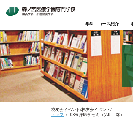
学科・コース紹介
Wライセンス制度（鍼灸師+
本校について
入学案内
オープンキャンパス
鍼灸師とは
在校生・卒業生の声
Wライセンス制度
新着情報
AO入試
Q&A（よく
美容鍼と
『臨床
パ
データで見る森ノ宮
社会人推薦入試
柔道整復師と理学療法士の違
キャリアサポート【就職・開
情報の公表
関係団体
医療
医療の総合学園 【森ノ宮医
学生のための保育園【みどり
校友会イベント/校友会イベント/
トップ
＞
08東洋医学ゼミ（第9回-③）