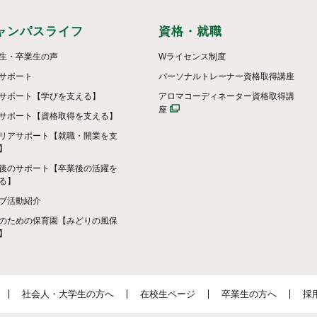
ャンパスライフ
資格・就職
生・卒業生の声
Wライセンス制度
サポート
パーソナルトレーナー資格取得講座
サポート【学びを支える】
アロマコーディネーター資格取得講
座
サポート【資格取得を支える】
リアサポート【就職・開業を支
】
後のサポート【卒業後の活躍を
る】
ブ活動紹介
のための保育園【みどりの風保
】
社会人・大学生の方へ
在校生ページ
卒業生の方へ
採