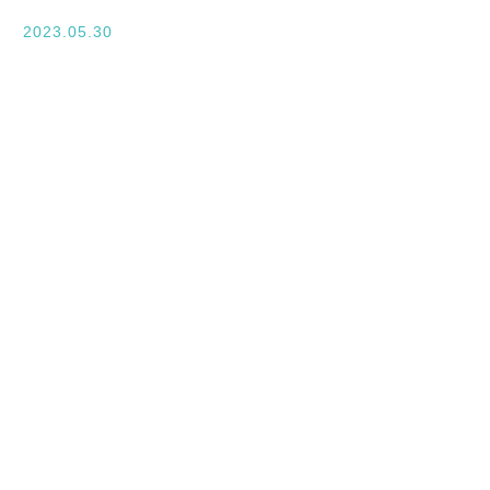
入学案内
2023.05.30
オープンキャンパス
活躍できるフィールド
キャンパスライフ
資格・就職
その他の情報
在校生ページ
卒業生の方へ