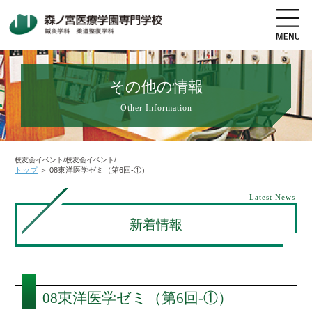
その他の情報
Other Information
地図・交通アクセス
電話をかける
資料請求
オープンキャンパス
校友会イベント/校友会イベント/
トップ
＞
08東洋医学ゼミ（第6回-①）
高校生の方へ
社会人・既卒者の方へ
Latest News
新着情報
学科・コース紹介
学校案内
08東洋医学ゼミ（第6回-①）