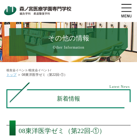
その他の情報
Other Information
地図・交通アクセス
電話をかける
資料請求
オープンキャンパス
校友会イベント/校友会イベント/
トップ
＞
08東洋医学ゼミ（第22回-①）
高校生の方へ
社会人・既卒者の方へ
Latest News
新着情報
学科・コース紹介
学校案内
08東洋医学ゼミ（第22回-①）