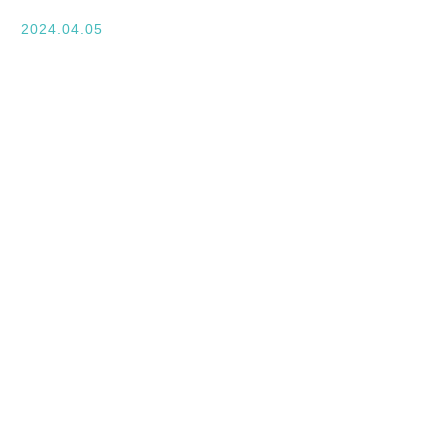
入学案内
2024.04.05
オープンキャンパス
活躍できるフィールド
キャンパスライフ
資格・就職
その他の情報
在校生ページ
卒業生の方へ