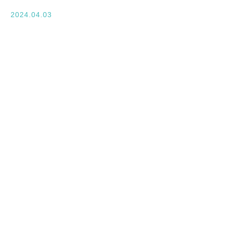
入学案内
2024.04.03
オープンキャンパス
活躍できるフィールド
キャンパスライフ
資格・就職
その他の情報
在校生ページ
卒業生の方へ