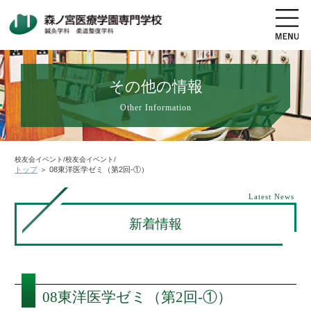
その他の情報
Other Information
地図・交通アクセス
電話をかける
資料請求
オープンキャンパス
校友会イベント/校友会イベント/
トップ
＞
08東洋医学ゼミ（第2回-①）
高校生の方へ
社会人・既卒者の方へ
Latest News
新着情報
学科・コース紹介
学校案内
08東洋医学ゼミ（第2回-①）