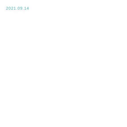
入学案内
2021.09.14
オープンキャンパス
活躍できるフィールド
キャンパスライフ
資格・就職
その他の情報
在校生ページ
卒業生の方へ