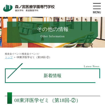
その他の情報
Other Information
地図・交通アクセス
電話をかける
資料請求
オープンキャンパス
校友会イベント/校友会イベント/
トップ
＞
08東洋医学ゼミ（第18回-②）
高校生の方へ
社会人・既卒者の方へ
Latest News
新着情報
学科・コース紹介
学校案内
08東洋医学ゼミ（第18回-②）