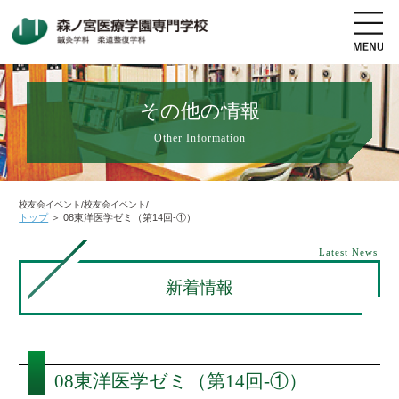
その他の情報
Other Information
地図・交通アクセス
電話をかける
資料請求
オープンキャンパス
校友会イベント/校友会イベント/
トップ
＞
08東洋医学ゼミ（第14回-①）
高校生の方へ
社会人・既卒者の方へ
Latest News
新着情報
学科・コース紹介
学校案内
08東洋医学ゼミ（第14回-①）