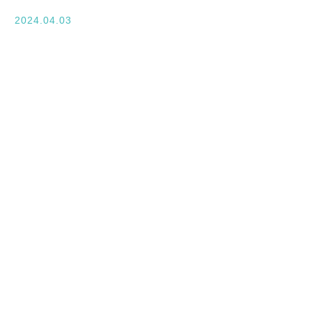
入学案内
2024.04.03
オープンキャンパス
活躍できるフィールド
キャンパスライフ
資格・就職
その他の情報
在校生ページ
卒業生の方へ