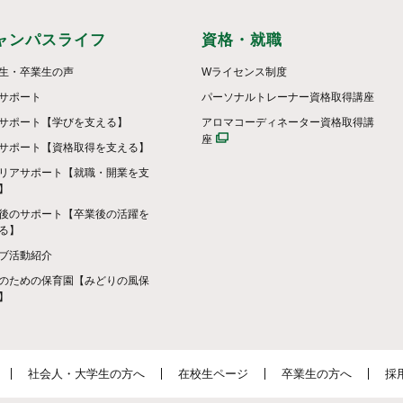
ャンパスライフ
資格・就職
生・卒業生の声
Wライセンス制度
サポート
パーソナルトレーナー資格取得講座
サポート【学びを支える】
アロマコーディネーター資格取得講
座
サポート【資格取得を支える】
リアサポート【就職・開業を支
】
後のサポート【卒業後の活躍を
る】
ブ活動紹介
のための保育園【みどりの風保
】
社会人・大学生の方へ
在校生ページ
卒業生の方へ
採