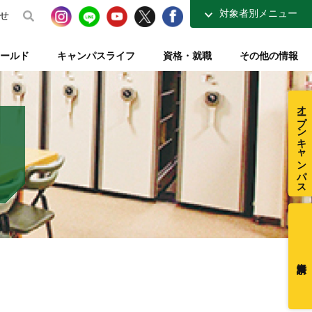
対象者別メニュー
せ
高校生の方へ
ールド
キャンパスライフ
資格・就職
その他の情報
社会人・大学生の方へ
得講座
介
ナーコース
ト【資格取得を支える】
整復師と整体師の違い
テレビ・ラジオ放送【元気もりもり学園】
指定校推薦入試
柔道整復学科 講師紹介
夜間コース特集
一般入試【テキスト入試】
施設・図書室紹介
オープンキャンパス
在校生ページ
センター
練給付制度
クラブ活動紹介
卒業生の方へ
ミュージアム
採用ご担当者様へ