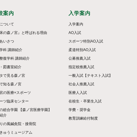
校案内
入学案内
について
入学案内
床の森ノ宮』と呼ばれる理由
AO入試
あいさつ
スポーツ特別AO入試
学科 講師紹介
柔道特別AO入試
整復学科 講師紹介
公募推薦入試
・図書室紹介
指定校推薦入試
タで見る森ノ宮
一般入試【テキスト入試】
で知る森ノ宮
社会人推薦入試
宮の医療×スポーツ
医療人入試
ーツ臨床センター
在校生・卒業生入試
の総合学園 【森ノ宮医療学園】
学費・奨学金
紹介
教育訓練給付制度
りの風鍼灸院・接骨院
きゅうミュージアム