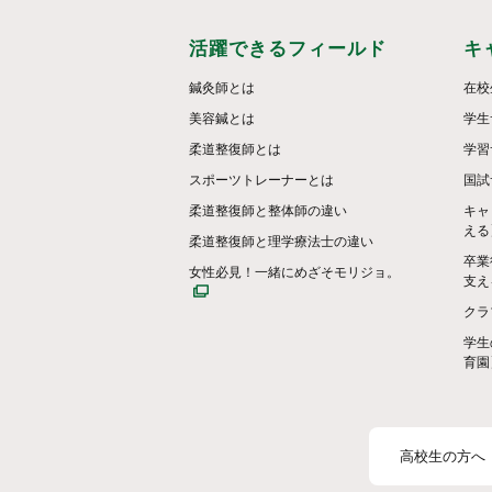
活躍できるフィールド
キ
鍼灸師とは
在校
美容鍼とは
学生
柔道整復師とは
学習
スポーツトレーナーとは
国試
柔道整復師と整体師の違い
キャ
える
柔道整復師と理学療法士の違い
卒業
女性必見！一緒にめざそモリジョ。
支え
クラ
学生
育園
高校生の方へ