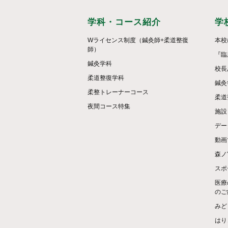
学科・コース紹介
学
Wライセンス制度（鍼灸師+柔道整復
本校
師）
『臨
鍼灸学科
校長
柔道整復学科
鍼灸
柔整トレーナーコース
柔道
夜間コース特集
施設
デー
動画
森ノ
スポ
医療
のご
みど
はり