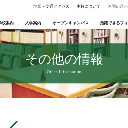
地図・交通アクセス
本校について
お問い合わ
学校案内
入学案内
オープンキャンパス
活躍できるフィ
柔道整復師）
ある質問）
は
の森ノ宮』と呼ばれる理由
ーソナルトレーナー資格取得講座
平日ミニオープンキャンパス
学生サポート
スポーツ特別AO入試
柔道整復師とは
研究活動
鍼灸学科
学習サポート【学びを支える】
柔道特別AO入試
スポーツトレーナーとは
校長あいさつ
AO入試対策講座
フリー冊子【ここ＋から(PLUS)】
柔道整復学科
アロマコーディネーター資格取
鍼灸学科 講師紹
公募推薦入試
柔整トレー
国試サポー
柔道
い
業を支える】
ページ
人入試
動画で知る森ノ宮
女性必見！一緒にめざそモリジョ。
在校生・卒業生入試
お問い合わせ
卒業後のサポート【卒業後の活躍を支える】
森ノ宮の医療×スポーツ
学費・奨学金
スポーツ臨床
教育訓
その他の情報
療学園】のご紹介
の風保育園】
みどりの風鍼灸院・接骨院
はりきゅう
Other Information