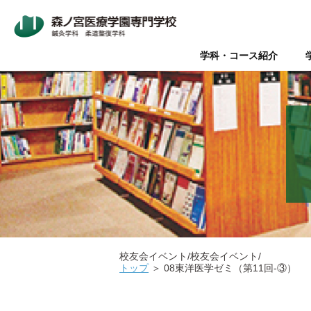
学科・コース紹介
Wライセンス制度（鍼灸師+
本校について
入学案内
オープンキャンパス
鍼灸師とは
在校生・卒業生の声
Wライセンス制度
新着情報
AO入試
Q&A（よく
美容鍼と
『臨床
パ
データで見る森ノ宮
社会人推薦入試
柔道整復師と理学療法士の違
キャリアサポート【就職・開
情報の公表
関係団体
医療
医療の総合学園 【森ノ宮医
学生のための保育園【みどり
校友会イベント/校友会イベント/
トップ
＞
08東洋医学ゼミ（第11回-③）