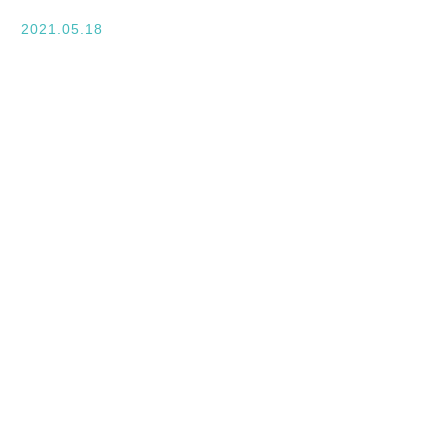
入学案内
2021.05.18
オープンキャンパス
活躍できるフィールド
キャンパスライフ
資格・就職
その他の情報
在校生ページ
卒業生の方へ