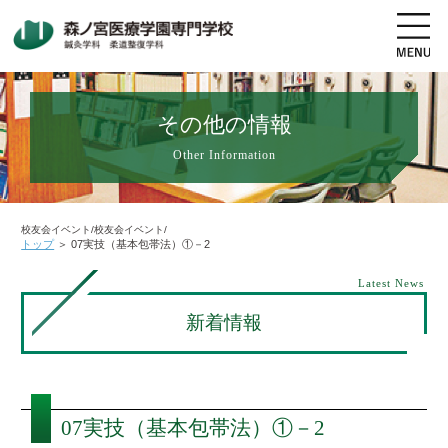
その他の情報
Other Information
地図・交通アクセス
電話をかける
資料請求
オープンキャンパス
校友会イベント/校友会イベント/
トップ
＞
07実技（基本包帯法）①－2
高校生の方へ
社会人・既卒者の方へ
Latest News
新着情報
学科・コース紹介
学校案内
07実技（基本包帯法）①－2