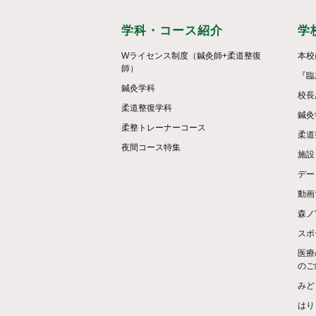
学科・コース紹介
学
Wライセンス制度（鍼灸師+柔道整復
本校
師）
『臨
鍼灸学科
校長
柔道整復学科
鍼灸
柔整トレーナーコース
柔道
夜間コース特集
施設
デー
動画
森ノ
スポ
医療
のご
みど
はり