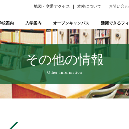
地図・交通アクセス
本校について
お問い合わ
学校案内
入学案内
オープンキャンパス
活躍できるフィ
柔道整復師）
ある質問）
は
の森ノ宮』と呼ばれる理由
ーソナルトレーナー資格取得講座
平日ミニオープンキャンパス
学生サポート
スポーツ特別AO入試
柔道整復師とは
研究活動
鍼灸学科
学習サポート【学びを支える】
柔道特別AO入試
スポーツトレーナーとは
校長あいさつ
AO入試対策講座
フリー冊子【ここ＋から(PLUS)】
柔道整復学科
アロマコーディネーター資格取
鍼灸学科 講師紹
公募推薦入試
柔整トレー
国試サポー
柔道
い
業を支える】
ページ
人入試
動画で知る森ノ宮
女性必見！一緒にめざそモリジョ。
在校生・卒業生入試
お問い合わせ
卒業後のサポート【卒業後の活躍を支える】
森ノ宮の医療×スポーツ
学費・奨学金
スポーツ臨床
教育訓
その他の情報
療学園】のご紹介
の風保育園】
みどりの風鍼灸院・接骨院
はりきゅう
Other Information
）