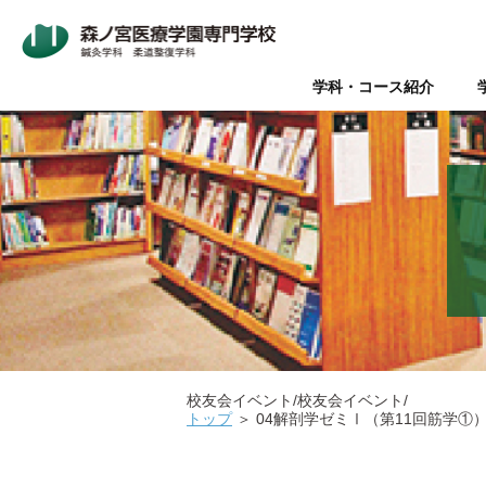
学科・コース紹介
Wライセンス制度（鍼灸師+
本校について
入学案内
オープンキャンパス
鍼灸師とは
在校生・卒業生の声
Wライセンス制度
新着情報
AO入試
Q&A（よく
美容鍼と
『臨床
パ
データで見る森ノ宮
社会人推薦入試
柔道整復師と理学療法士の違
キャリアサポート【就職・開
情報の公表
関係団体
医療
医療の総合学園 【森ノ宮医
学生のための保育園【みどり
校友会イベント/校友会イベント/
トップ
＞
04解剖学ゼミⅠ（第11回筋学①