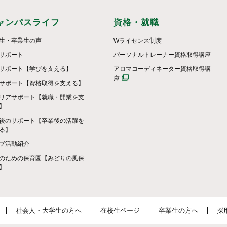
ャンパスライフ
資格・就職
生・卒業生の声
Wライセンス制度
サポート
パーソナルトレーナー資格取得講座
サポート【学びを支える】
アロマコーディネーター資格取得講
座
サポート【資格取得を支える】
リアサポート【就職・開業を支
】
後のサポート【卒業後の活躍を
る】
ブ活動紹介
のための保育園【みどりの風保
】
社会人・大学生の方へ
在校生ページ
卒業生の方へ
採