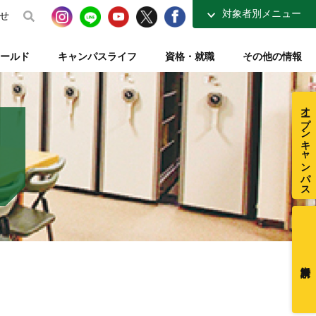
対象者別メニュー
せ
高校生の方へ
ールド
キャンパスライフ
資格・就職
その他の情報
社会人・大学生の方へ
得講座
介
ナーコース
ト【資格取得を支える】
整復師と整体師の違い
テレビ・ラジオ放送【元気もりもり学園】
指定校推薦入試
柔道整復学科 講師紹介
夜間コース特集
一般入試【テキスト入試】
施設・図書室紹介
オープンキャンパス
在校生ページ
センター
練給付制度
クラブ活動紹介
卒業生の方へ
ミュージアム
採用ご担当者様へ