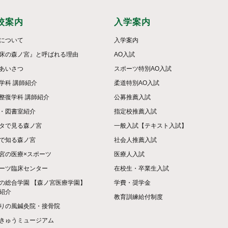
校案内
入学案内
について
入学案内
床の森ノ宮』と呼ばれる理由
AO入試
あいさつ
スポーツ特別AO入試
学科 講師紹介
柔道特別AO入試
整復学科 講師紹介
公募推薦入試
・図書室紹介
指定校推薦入試
タで見る森ノ宮
一般入試【テキスト入試】
で知る森ノ宮
社会人推薦入試
宮の医療×スポーツ
医療人入試
ーツ臨床センター
在校生・卒業生入試
の総合学園 【森ノ宮医療学園】
学費・奨学金
紹介
教育訓練給付制度
りの風鍼灸院・接骨院
きゅうミュージアム