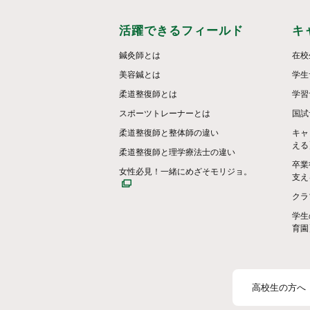
活躍できるフィールド
キ
鍼灸師とは
在校
美容鍼とは
学生
柔道整復師とは
学習
スポーツトレーナーとは
国試
柔道整復師と整体師の違い
キャ
える
柔道整復師と理学療法士の違い
卒業
女性必見！一緒にめざそモリジョ。
支え
クラ
学生
育園
高校生の方へ