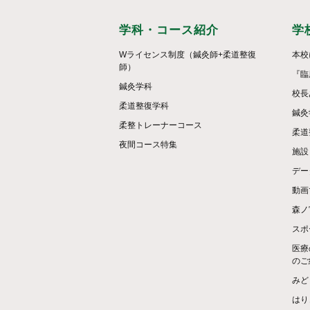
学科・コース紹介
学
Wライセンス制度（鍼灸師+柔道整復
本校
師）
『臨
鍼灸学科
校長
柔道整復学科
鍼灸
柔整トレーナーコース
柔道
夜間コース特集
施設
デー
動画
森ノ
スポ
医療
のご
みど
はり