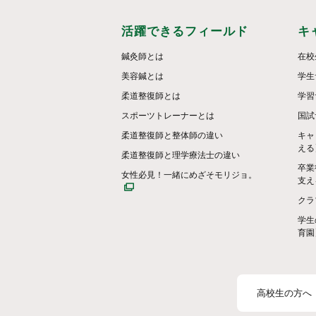
活躍できるフィールド
キ
鍼灸師とは
在校
美容鍼とは
学生
柔道整復師とは
学習
スポーツトレーナーとは
国試
柔道整復師と整体師の違い
キャ
える
柔道整復師と理学療法士の違い
卒業
女性必見！一緒にめざそモリジョ。
支え
クラ
学生
育園
高校生の方へ