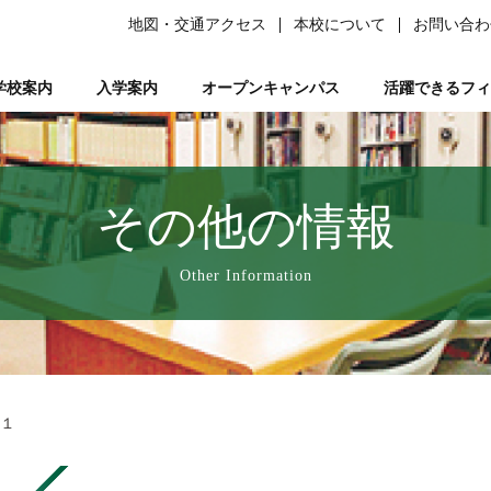
地図・交通アクセス
本校について
お問い合わ
学校案内
入学案内
オープンキャンパス
活躍できるフィ
柔道整復師）
ある質問）
は
の森ノ宮』と呼ばれる理由
ーソナルトレーナー資格取得講座
平日ミニオープンキャンパス
学生サポート
スポーツ特別AO入試
柔道整復師とは
研究活動
鍼灸学科
学習サポート【学びを支える】
柔道特別AO入試
スポーツトレーナーとは
校長あいさつ
AO入試対策講座
フリー冊子【ここ＋から(PLUS)】
柔道整復学科
アロマコーディネーター資格取
鍼灸学科 講師紹
公募推薦入試
柔整トレー
国試サポー
柔道
い
業を支える】
ページ
人入試
動画で知る森ノ宮
女性必見！一緒にめざそモリジョ。
在校生・卒業生入試
お問い合わせ
卒業後のサポート【卒業後の活躍を支える】
森ノ宮の医療×スポーツ
学費・奨学金
スポーツ臨床
教育訓
その他の情報
療学園】のご紹介
の風保育園】
みどりの風鍼灸院・接骨院
はりきゅう
Other Information
－１