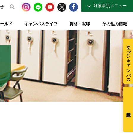
対象者別メニュー
せ
高校生の方へ
ールド
キャンパスライフ
資格・就職
その他の情報
社会人・大学生の方へ
得講座
介
ナーコース
ト【資格取得を支える】
整復師と整体師の違い
テレビ・ラジオ放送【元気もりもり学園】
指定校推薦入試
柔道整復学科 講師紹介
夜間コース特集
一般入試【テキスト入試】
施設・図書室紹介
オープンキャンパス
在校生ページ
センター
練給付制度
クラブ活動紹介
卒業生の方へ
ミュージアム
採用ご担当者様へ