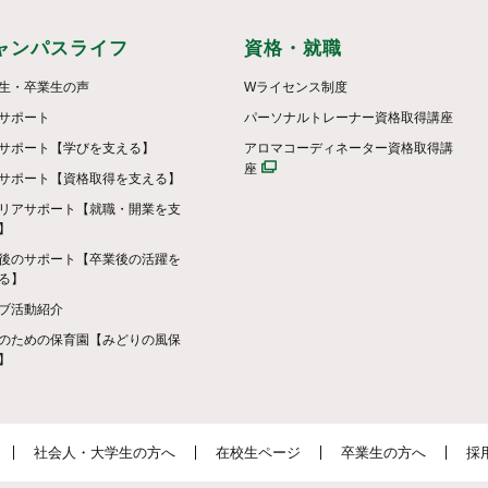
ャンパスライフ
資格・就職
生・卒業生の声
Wライセンス制度
サポート
パーソナルトレーナー資格取得講座
サポート【学びを支える】
アロマコーディネーター資格取得講
座
サポート【資格取得を支える】
リアサポート【就職・開業を支
】
後のサポート【卒業後の活躍を
る】
ブ活動紹介
のための保育園【みどりの風保
】
社会人・大学生の方へ
在校生ページ
卒業生の方へ
採