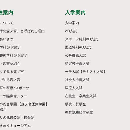
校案内
入学案内
について
入学案内
床の森ノ宮』と呼ばれる理由
AO入試
あいさつ
スポーツ特別AO入試
学科 講師紹介
柔道特別AO入試
整復学科 講師紹介
公募推薦入試
・図書室紹介
指定校推薦入試
タで見る森ノ宮
一般入試【テキスト入試】
で知る森ノ宮
社会人推薦入試
宮の医療×スポーツ
医療人入試
ーツ臨床センター
在校生・卒業生入試
の総合学園 【森ノ宮医療学園】
学費・奨学金
紹介
教育訓練給付制度
りの風鍼灸院・接骨院
きゅうミュージアム