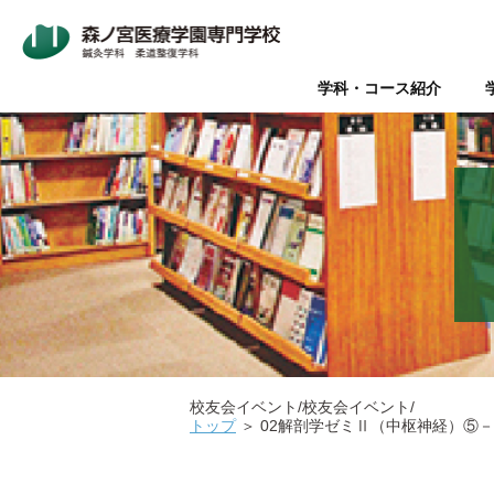
学科・コース紹介
Wライセンス制度（鍼灸師+
本校について
入学案内
オープンキャンパス
鍼灸師とは
在校生・卒業生の声
Wライセンス制度
新着情報
AO入試
Q&A（よく
美容鍼と
『臨床
パ
データで見る森ノ宮
社会人推薦入試
柔道整復師と理学療法士の違
キャリアサポート【就職・開
情報の公表
関係団体
医療
医療の総合学園 【森ノ宮医
学生のための保育園【みどり
校友会イベント/校友会イベント/
トップ
＞
02解剖学ゼミⅡ（中枢神経）⑤