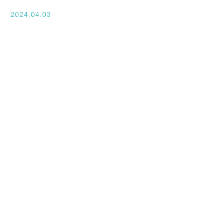
入学案内
2024.04.03
オープンキャンパス
活躍できるフィールド
キャンパスライフ
資格・就職
その他の情報
在校生ページ
卒業生の方へ