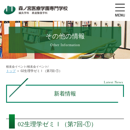
その他の情報
Other Information
地図・交通アクセス
電話をかける
資料請求
オープンキャンパス
校友会イベント/校友会イベント/
トップ
＞
02生理学ゼミⅠ（第7回-①）
高校生の方へ
社会人・既卒者の方へ
Latest News
新着情報
学科・コース紹介
学校案内
02生理学ゼミⅠ（第7回-①）