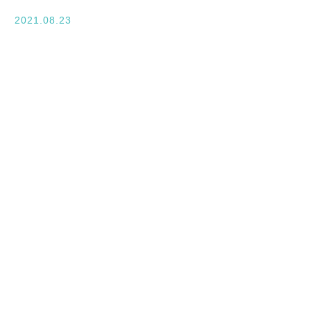
入学案内
2021.08.23
オープンキャンパス
活躍できるフィールド
キャンパスライフ
資格・就職
その他の情報
在校生ページ
卒業生の方へ