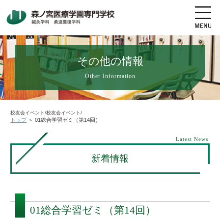
その他の情報
Other Information
地図・交通アクセス
電話をかける
資料請求
オープンキャンパス
校友会イベント/校友会イベント/
トップ
＞
01総合学習ゼミ（第14回）
高校生の方へ
社会人・既卒者の方へ
Latest News
新着情報
学科・コース紹介
学校案内
01総合学習ゼミ（第14回）