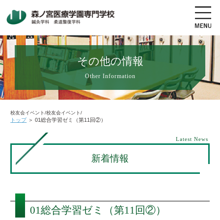
その他の情報
Other Information
地図・交通アクセス
電話をかける
資料請求
オープンキャンパス
校友会イベント/校友会イベント/
トップ
＞
01総合学習ゼミ（第11回②）
高校生の方へ
社会人・既卒者の方へ
Latest News
新着情報
学科・コース紹介
学校案内
01総合学習ゼミ（第11回②）