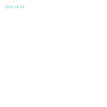
入学案内
2023.06.05
オープンキャンパス
活躍できるフィールド
キャンパスライフ
資格・就職
その他の情報
在校生ページ
卒業生の方へ