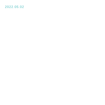
入学案内
2022.05.02
オープンキャンパス
活躍できるフィールド
キャンパスライフ
資格・就職
その他の情報
在校生ページ
卒業生の方へ