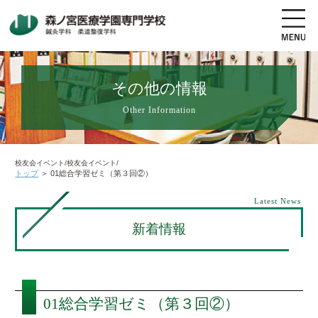
その他の情報
Other Information
地図・交通アクセス
電話をかける
資料請求
オープンキャンパス
校友会イベント/校友会イベント/
トップ
＞
01総合学習ゼミ（第３回②）
高校生の方へ
社会人・既卒者の方へ
Latest News
新着情報
学科・コース紹介
学校案内
01総合学習ゼミ（第３回②）