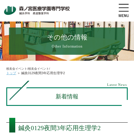
その他の情報
Other Information
地図・交通アクセス
電話をかける
資料請求
オープンキャンパス
校友会イベント/校友会イベント/
トップ
＞
鍼灸0129夜間3年応用生理学2
高校生の方へ
社会人・既卒者の方へ
Latest News
新着情報
学科・コース紹介
学校案内
鍼灸0129夜間3年応用生理学2