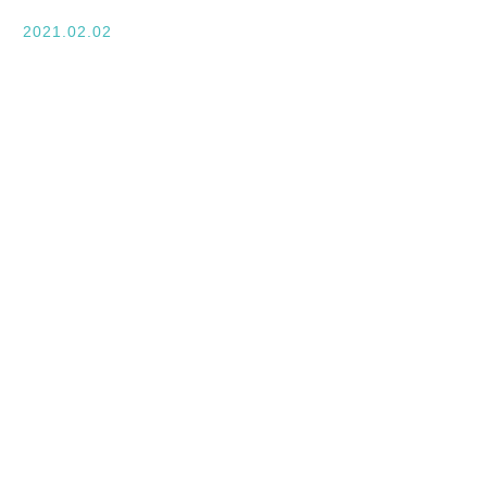
入学案内
2021.02.02
オープンキャンパス
活躍できるフィールド
キャンパスライフ
資格・就職
その他の情報
在校生ページ
卒業生の方へ