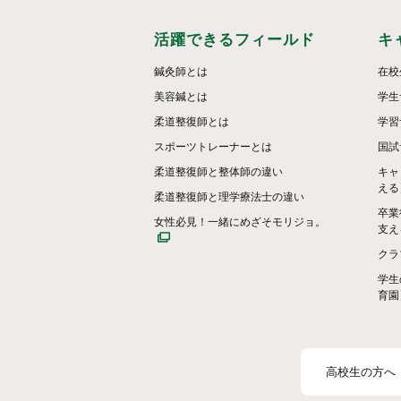
活躍できるフィールド
キ
鍼灸師とは
在校
美容鍼とは
学生
柔道整復師とは
学習
スポーツトレーナーとは
国試
柔道整復師と整体師の違い
キャ
える
柔道整復師と理学療法士の違い
卒業
女性必見！一緒にめざそモリジョ。
支え
クラ
学生
育園
高校生の方へ