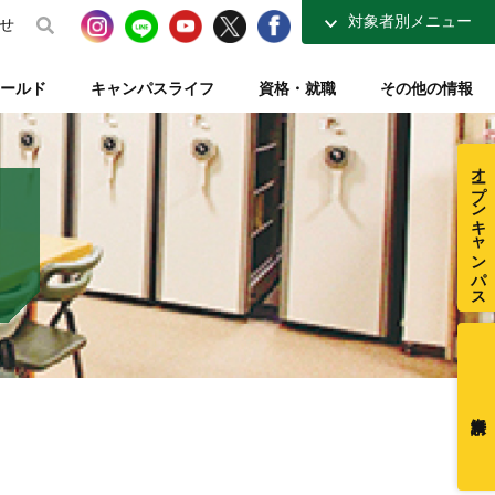
対象者別メニュー
せ
高校生の方へ
ールド
キャンパスライフ
資格・就職
その他の情報
社会人・大学生の方へ
得講座
介
ナーコース
ト【資格取得を支える】
整復師と整体師の違い
テレビ・ラジオ放送【元気もりもり学園】
指定校推薦入試
柔道整復学科 講師紹介
夜間コース特集
一般入試【テキスト入試】
施設・図書室紹介
オープンキャンパス
在校生ページ
センター
練給付制度
クラブ活動紹介
卒業生の方へ
ミュージアム
採用ご担当者様へ