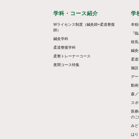
学科・コース紹介
学
Wライセンス制度（鍼灸師+柔道整復
本校
師）
『臨
鍼灸学科
校長
柔道整復学科
鍼灸
柔整トレーナーコース
柔道
夜間コース特集
施設
デー
動画
森ノ
スポ
医療
のご
みど
はり