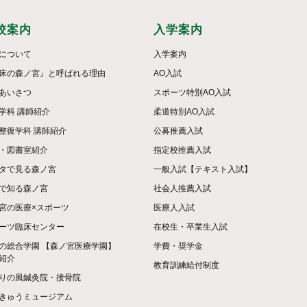
校案内
入学案内
について
入学案内
床の森ノ宮』と呼ばれる理由
AO入試
あいさつ
スポーツ特別AO入試
学科 講師紹介
柔道特別AO入試
整復学科 講師紹介
公募推薦入試
・図書室紹介
指定校推薦入試
タで見る森ノ宮
一般入試【テキスト入試】
で知る森ノ宮
社会人推薦入試
宮の医療×スポーツ
医療人入試
ーツ臨床センター
在校生・卒業生入試
の総合学園 【森ノ宮医療学園】
学費・奨学金
紹介
教育訓練給付制度
りの風鍼灸院・接骨院
きゅうミュージアム