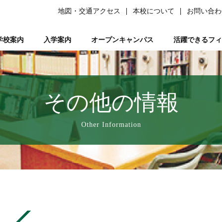
地図・交通アクセス
本校について
お問い合わ
学校案内
入学案内
オープンキャンパス
活躍できるフィ
柔道整復師）
ある質問）
は
の森ノ宮』と呼ばれる理由
ーソナルトレーナー資格取得講座
平日ミニオープンキャンパス
学生サポート
スポーツ特別AO入試
柔道整復師とは
研究活動
鍼灸学科
学習サポート【学びを支える】
柔道特別AO入試
スポーツトレーナーとは
校長あいさつ
AO入試対策講座
フリー冊子【ここ＋から(PLUS)】
柔道整復学科
アロマコーディネーター資格取
鍼灸学科 講師紹
公募推薦入試
柔整トレー
国試サポー
柔道
い
業を支える】
ページ
人入試
動画で知る森ノ宮
女性必見！一緒にめざそモリジョ。
在校生・卒業生入試
お問い合わせ
卒業後のサポート【卒業後の活躍を支える】
森ノ宮の医療×スポーツ
学費・奨学金
スポーツ臨床
教育訓
その他の情報
療学園】のご紹介
の風保育園】
みどりの風鍼灸院・接骨院
はりきゅう
Other Information