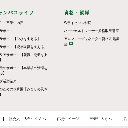
ャンパスライフ
資格・就職
生・卒業生の声
Wライセンス制度
サポート
パーソナルトレーナー資格取得講座
サポート【学びを支える】
アロマコーディネーター資格取得講
座
サポート【資格取得を支える】
リアサポート【就職・開業を支
】
後のサポート【卒業後の活躍を
る】
ブ活動紹介
のための保育園【みどりの風保
】
社会人・大学生の方へ
在校生ページ
卒業生の方へ
採