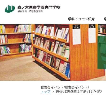
学科・コース紹介
Wライセンス制度（鍼灸師+
本校について
入学案内
オープンキャンパス
鍼灸師とは
在校生・卒業生の声
Wライセンス制度
新着情報
AO入試
Q&A（よく
美容鍼と
『臨床
パ
データで見る森ノ宮
社会人推薦入試
柔道整復師と理学療法士の違
キャリアサポート【就職・開
情報の公表
関係団体
医療
医療の総合学園 【森ノ宮医
学生のための保育園【みどり
校友会イベント/校友会イベント/
トップ
＞
鍼灸0128昼間２年解剖学Ⅳ⑨3