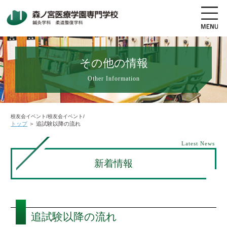
その他の情報
Other Information
地図・交通アクセス
電話をかける
資料請求
オープンキャンパス
校友会イベント/校友会イベント/
トップ
＞
追試験以降の流れ
高校生の方へ
社会人・既卒者の方へ
Latest News
新着情報
学科・コース紹介
学校案内
追試験以降の流れ