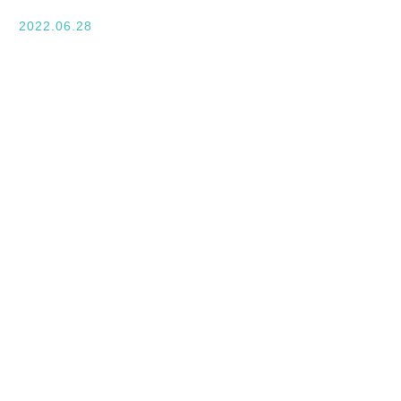
入学案内
2022.06.28
オープンキャンパス
活躍できるフィールド
キャンパスライフ
資格・就職
その他の情報
在校生ページ
卒業生の方へ