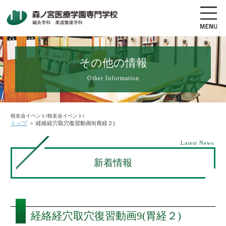
その他の情報
Other Information
地図・交通アクセス
電話をかける
資料請求
オープンキャンパス
校友会イベント/校友会イベント/
トップ
＞
経絡経穴取穴復習動画9(胃経２)
高校生の方へ
社会人・既卒者の方へ
Latest News
新着情報
学科・コース紹介
学校案内
経絡経穴取穴復習動画9(胃経２)