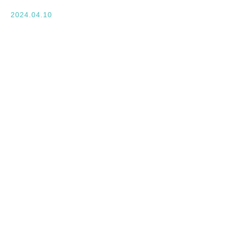
入学案内
2024.04.10
オープンキャンパス
活躍できるフィールド
キャンパスライフ
資格・就職
その他の情報
在校生ページ
卒業生の方へ