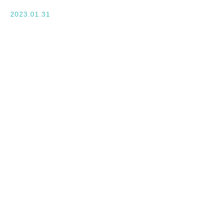
入学案内
2023.01.31
オープンキャンパス
活躍できるフィールド
キャンパスライフ
資格・就職
その他の情報
在校生ページ
卒業生の方へ