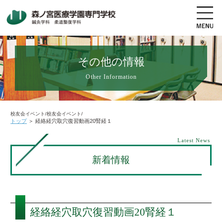
その他の情報
Other Information
地図・交通アクセス
電話をかける
資料請求
オープンキャンパス
校友会イベント/校友会イベント/
トップ
＞
経絡経穴取穴復習動画20腎経１
高校生の方へ
社会人・既卒者の方へ
Latest News
新着情報
学科・コース紹介
学校案内
経絡経穴取穴復習動画20腎経１