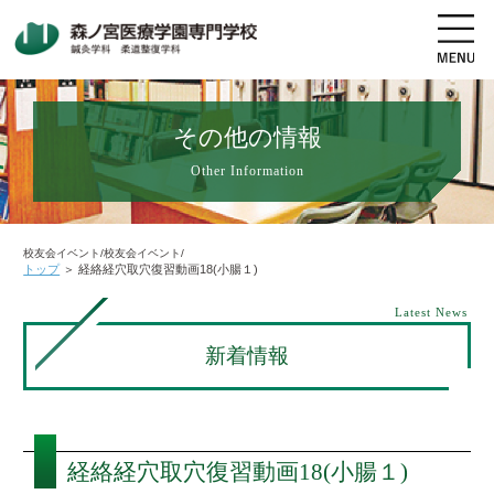
その他の情報
Other Information
地図・交通アクセス
電話をかける
資料請求
オープンキャンパス
校友会イベント/校友会イベント/
トップ
＞
経絡経穴取穴復習動画18(小腸１)
高校生の方へ
社会人・既卒者の方へ
Latest News
新着情報
学科・コース紹介
学校案内
経絡経穴取穴復習動画18(小腸１)