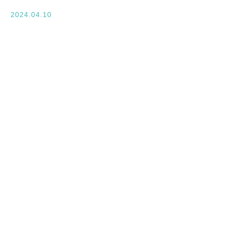
入学案内
2024.04.10
オープンキャンパス
活躍できるフィールド
キャンパスライフ
資格・就職
その他の情報
在校生ページ
卒業生の方へ