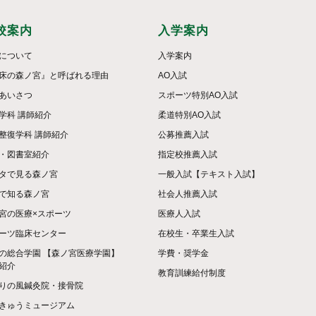
校案内
入学案内
について
入学案内
床の森ノ宮』と呼ばれる理由
AO入試
あいさつ
スポーツ特別AO入試
学科 講師紹介
柔道特別AO入試
整復学科 講師紹介
公募推薦入試
・図書室紹介
指定校推薦入試
タで見る森ノ宮
一般入試【テキスト入試】
で知る森ノ宮
社会人推薦入試
宮の医療×スポーツ
医療人入試
ーツ臨床センター
在校生・卒業生入試
の総合学園 【森ノ宮医療学園】
学費・奨学金
紹介
教育訓練給付制度
りの風鍼灸院・接骨院
きゅうミュージアム