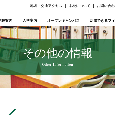
地図・交通アクセス
本校について
お問い合わ
学校案内
入学案内
オープンキャンパス
活躍できるフィ
柔道整復師）
ある質問）
は
の森ノ宮』と呼ばれる理由
ーソナルトレーナー資格取得講座
平日ミニオープンキャンパス
学生サポート
スポーツ特別AO入試
柔道整復師とは
研究活動
鍼灸学科
学習サポート【学びを支える】
柔道特別AO入試
スポーツトレーナーとは
校長あいさつ
AO入試対策講座
フリー冊子【ここ＋から(PLUS)】
柔道整復学科
アロマコーディネーター資格取
鍼灸学科 講師紹
公募推薦入試
柔整トレー
国試サポー
柔道
い
業を支える】
ページ
人入試
動画で知る森ノ宮
女性必見！一緒にめざそモリジョ。
在校生・卒業生入試
お問い合わせ
卒業後のサポート【卒業後の活躍を支える】
森ノ宮の医療×スポーツ
学費・奨学金
スポーツ臨床
教育訓
その他の情報
療学園】のご紹介
の風保育園】
みどりの風鍼灸院・接骨院
はりきゅう
Other Information