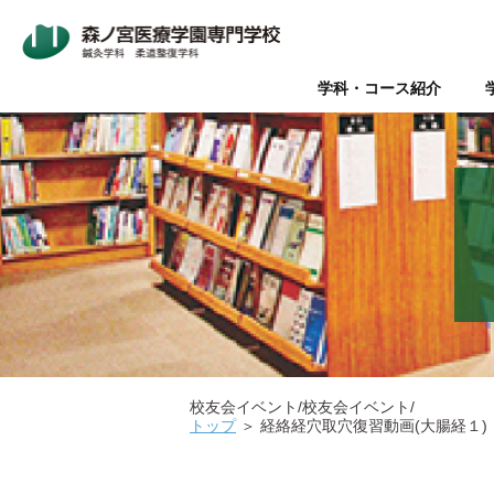
学科・コース紹介
Wライセンス制度（鍼灸師+
本校について
入学案内
オープンキャンパス
鍼灸師とは
在校生・卒業生の声
Wライセンス制度
新着情報
AO入試
Q&A（よく
美容鍼と
『臨床
パ
データで見る森ノ宮
社会人推薦入試
柔道整復師と理学療法士の違
キャリアサポート【就職・開
情報の公表
関係団体
医療
医療の総合学園 【森ノ宮医
学生のための保育園【みどり
校友会イベント/校友会イベント/
トップ
＞
経絡経穴取穴復習動画(大腸経１)