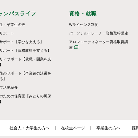
ャンパスライフ
資格・就職
生・卒業生の声
Wライセンス制度
サポート
パーソナルトレーナー資格取得講座
サポート【学びを支える】
アロマコーディネーター資格取得講
座
サポート【資格取得を支える】
リアサポート【就職・開業を支
】
後のサポート【卒業後の活躍を
る】
ブ活動紹介
のための保育園【みどりの風保
】
社会人・大学生の方へ
在校生ページ
卒業生の方へ
採