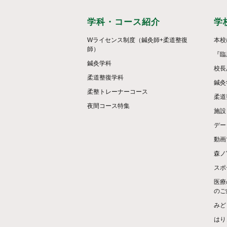
学科・コース紹介
学
Wライセンス制度（鍼灸師+柔道整復
本校
師）
『臨
鍼灸学科
校長
柔道整復学科
鍼灸
柔整トレーナーコース
柔道
夜間コース特集
施設
デー
動画
森ノ
スポ
医療
のご
みど
はり