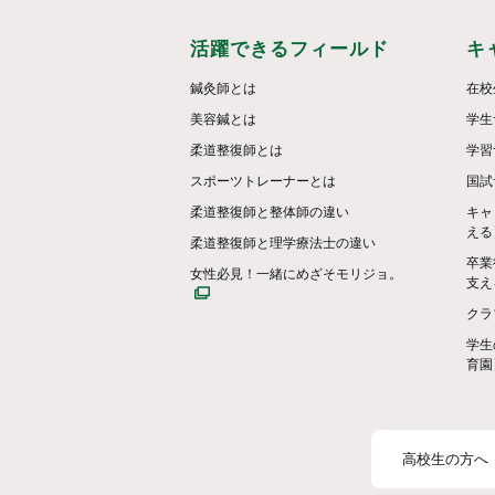
活躍できるフィールド
キ
鍼灸師とは
在校
美容鍼とは
学生
柔道整復師とは
学習
スポーツトレーナーとは
国試
柔道整復師と整体師の違い
キャ
える
柔道整復師と理学療法士の違い
卒業
女性必見！一緒にめざそモリジョ。
支え
クラ
学生
育園
高校生の方へ