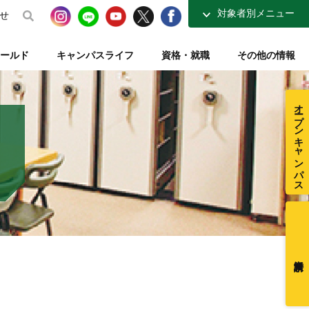
対象者別メニュー
せ
高校生の方へ
ールド
キャンパスライフ
資格・就職
その他の情報
社会人・大学生の方へ
得講座
介
ナーコース
ト【資格取得を支える】
整復師と整体師の違い
テレビ・ラジオ放送【元気もりもり学園】
指定校推薦入試
柔道整復学科 講師紹介
夜間コース特集
一般入試【テキスト入試】
施設・図書室紹介
オープンキャンパス
在校生ページ
センター
練給付制度
クラブ活動紹介
卒業生の方へ
ミュージアム
採用ご担当者様へ