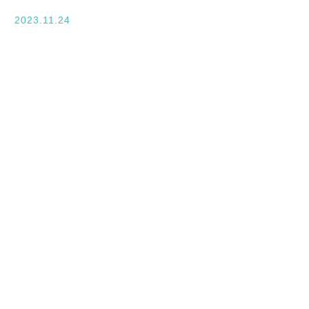
入学案内
2023.11.24
オープンキャンパス
活躍できるフィールド
キャンパスライフ
資格・就職
その他の情報
在校生ページ
卒業生の方へ