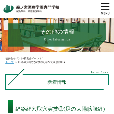
その他の情報
Other Information
地図・交通アクセス
電話をかける
資料請求
オープンキャンパス
校友会イベント/校友会イベント/
トップ
＞
経絡経穴取穴実技⑨(足の太陽膀胱経)
高校生の方へ
社会人・既卒者の方へ
Latest News
新着情報
学科・コース紹介
学校案内
経絡経穴取穴実技⑨(足の太陽膀胱経)