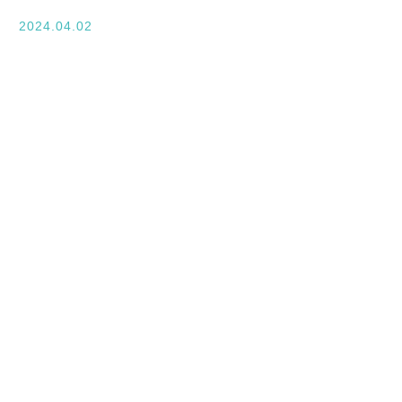
入学案内
2024.04.02
オープンキャンパス
活躍できるフィールド
キャンパスライフ
資格・就職
その他の情報
在校生ページ
卒業生の方へ