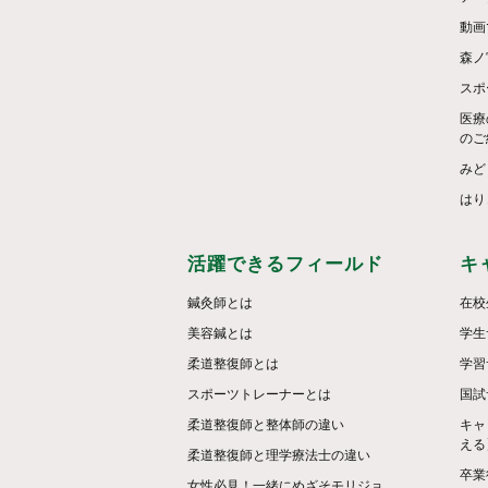
動画
森ノ
スポ
医療
のご
みど
はり
活躍できるフィールド
キ
鍼灸師とは
在校
美容鍼とは
学生
柔道整復師とは
学習
スポーツトレーナーとは
国試
柔道整復師と整体師の違い
キャ
える
柔道整復師と理学療法士の違い
卒業
女性必見！一緒にめざそモリジョ。