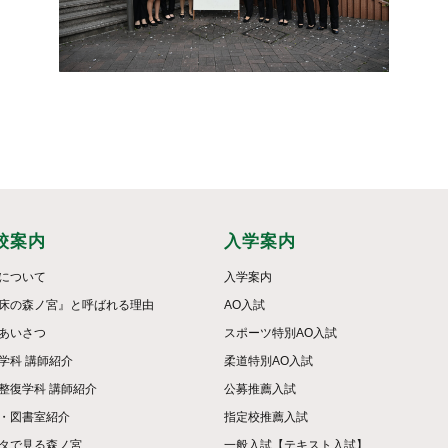
校案内
入学案内
について
入学案内
床の森ノ宮』と呼ばれる理由
AO入試
あいさつ
スポーツ特別AO入試
学科 講師紹介
柔道特別AO入試
整復学科 講師紹介
公募推薦入試
・図書室紹介
指定校推薦入試
タで見る森ノ宮
一般入試【テキスト入試】