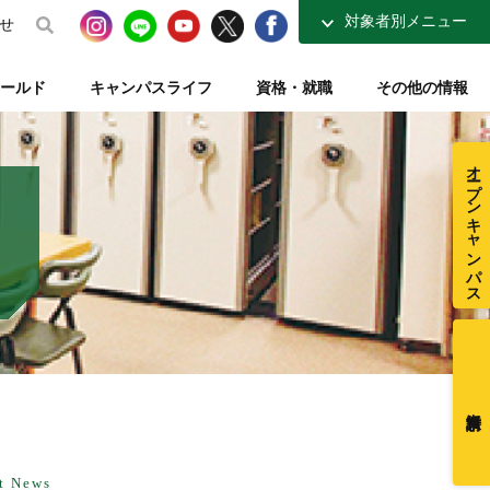
対象者別メニュー
せ
高校生の方へ
ールド
キャンパスライフ
資格・就職
その他の情報
社会人・大学生の方へ
得講座
介
ナーコース
ト【資格取得を支える】
整復師と整体師の違い
テレビ・ラジオ放送【元気もりもり学園】
指定校推薦入試
柔道整復学科 講師紹介
夜間コース特集
一般入試【テキスト入試】
施設・図書室紹介
オープンキャンパス
在校生ページ
センター
練給付制度
クラブ活動紹介
卒業生の方へ
ミュージアム
採用ご担当者様へ
t News