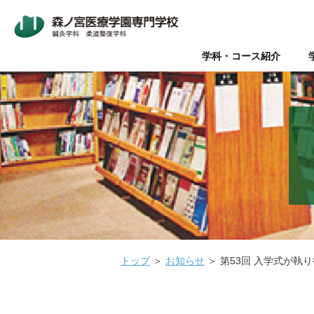
学科・コース紹介
Wライセンス制度（鍼灸師+
本校について
入学案内
オープンキャンパス
鍼灸師とは
在校生・卒業生の声
Wライセンス制度
新着情報
AO入試
Q&A（よく
美容鍼と
『臨床
パ
データで見る森ノ宮
社会人推薦入試
柔道整復師と理学療法士の違
キャリアサポート【就職・開
情報の公表
関係団体
医療
医療の総合学園 【森ノ宮医
学生のための保育園【みどり
トップ
＞
お知らせ
＞
第53回 入学式が執