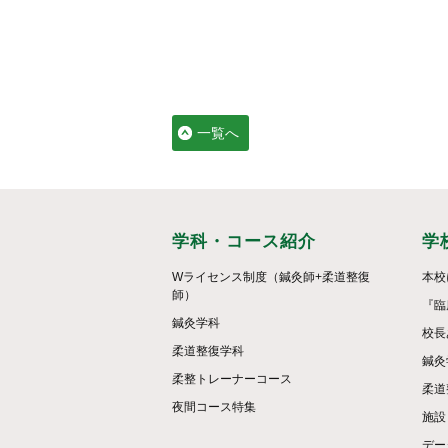
一覧へ
学科・コース紹介
学
Wライセンス制度（鍼灸師+柔道整復
本校
師）
『臨
鍼灸学科
校長
柔道整復学科
鍼灸
柔整トレーナーコース
柔道
夜間コース特集
施設
デー