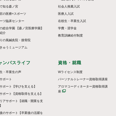
で知る森ノ宮
社会人推薦入試
宮の医療×スポーツ
医療人入試
ーツ臨床センター
在校生・卒業生入試
の総合学園 【森ノ宮医療学園】
学費・奨学金
紹介
教育訓練給付制度
りの風鍼灸院・接骨院
きゅうミュージアム
ャンパスライフ
資格・就職
生・卒業生の声
Wライセンス制度
サポート
パーソナルトレーナー資格取得講座
サポート【学びを支える】
アロマコーディネーター資格取得講
座
サポート【資格取得を支える】
リアサポート【就職・開業を支
】
後のサポート【卒業後の活躍を