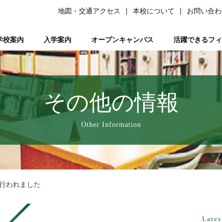
地図・交通アクセス
本校について
お問い合わ
学校案内
入学案内
オープンキャンパス
活躍できるフィ
柔道整復師）
ある質問）
は
の森ノ宮』と呼ばれる理由
ーソナルトレーナー資格取得講座
平日ミニオープンキャンパス
学生サポート
スポーツ特別AO入試
柔道整復師とは
研究活動
鍼灸学科
学習サポート【学びを支える】
柔道特別AO入試
スポーツトレーナーとは
校長あいさつ
AO入試対策講座
フリー冊子【ここ＋から(PLUS)】
柔道整復学科
アロマコーディネーター資格取
鍼灸学科 講師紹
公募推薦入試
柔整トレー
国試サポー
柔道
い
業を支える】
ページ
人入試
動画で知る森ノ宮
女性必見！一緒にめざそモリジョ。
在校生・卒業生入試
お問い合わせ
卒業後のサポート【卒業後の活躍を支える】
森ノ宮の医療×スポーツ
学費・奨学金
スポーツ臨床
教育訓
その他の情報
療学園】のご紹介
の風保育園】
みどりの風鍼灸院・接骨院
はりきゅう
Other Information
り行われました
Lates