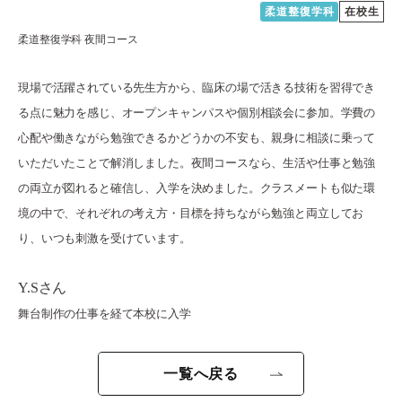
採用ご担当者様へ
柔道整復学科
在校生
柔道整復学科 夜間コース
サイトマップ
サイトポリシー
プライバシーポリシー
現場で活躍されている先生方から、臨床の場で活きる技術を習得でき
る点に魅力を感じ、オープンキャンパスや個別相談会に参加。学費の
心配や働きながら勉強できるかどうかの不安も、親身に相談に乗って
いただいたことで解消しました。夜間コースなら、生活や仕事と勉強
の両立が図れると確信し、入学を決めました。クラスメートも似た環
境の中で、それぞれの考え方・目標を持ちながら勉強と両立してお
り、いつも刺激を受けています。
Y.Sさん
舞台制作の仕事を経て本校に入学
一覧へ戻る