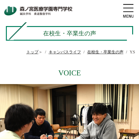
在校生・卒業生の声
地図・交通アクセス
電話をかける
トップ
＞
キャンパスライフ
在校生・卒業生の声
Y.S
資料請求
オープンキャンパス
VOICE
高校生の方へ
社会人・既卒者の方へ
学科・コース紹介
学校案内