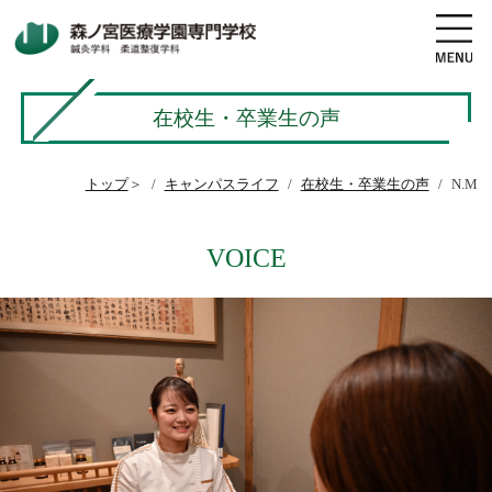
在校生・卒業生の声
地図・交通アクセス
電話をかける
トップ
＞
キャンパスライフ
在校生・卒業生の声
N.M
資料請求
オープンキャンパス
VOICE
高校生の方へ
社会人・既卒者の方へ
学科・コース紹介
学校案内