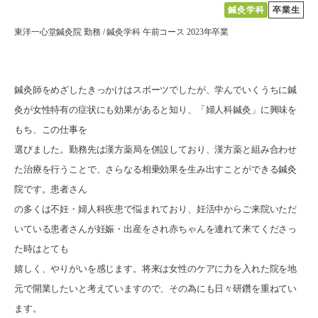
採用ご担当者様へ
鍼灸学科
卒業生
東洋一心堂鍼灸院 勤務 / 鍼灸学科 午前コース 2023年卒業
サイトマップ
サイトポリシー
プライバシーポリシー
鍼灸師をめざしたきっかけはスポーツでしたが、学んでいくうちに鍼
灸が女性特有の症状にも効果があると知り、「婦人科鍼灸」に興味を
もち、この仕事を
選びました。勤務先は漢方薬局を併設しており、漢方薬と組み合わせ
た治療を行うことで、さらなる相乗効果を生み出すことができる鍼灸
院です。患者さん
の多くは不妊・婦人科疾患で悩まれており、妊活中からご来院いただ
いている患者さんが妊娠・出産をされ赤ちゃんを連れて来てくださっ
た時はとても
嬉しく、やりがいを感じます。将来は女性のケアに力を入れた院を地
元で開業したいと考えていますので、その為にも日々研鑽を重ねてい
ます。