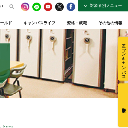
対象者別メニュー
せ
高校生の方へ
ールド
キャンパスライフ
資格・就職
その他の情報
社会人・大学生の方へ
得講座
介
ナーコース
ト【資格取得を支える】
整復師と整体師の違い
テレビ・ラジオ放送【元気もりもり学園】
指定校推薦入試
柔道整復学科 講師紹介
夜間コース特集
一般入試【テキスト入試】
施設・図書室紹介
オープンキャンパス
在校生ページ
センター
練給付制度
クラブ活動紹介
卒業生の方へ
ミュージアム
採用ご担当者様へ
t News