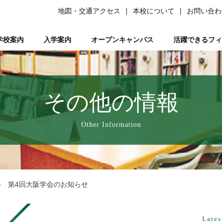
地図・交通アクセス
本校について
お問い合わ
学校案内
入学案内
オープンキャンパス
活躍できるフィ
柔道整復師）
ある質問）
は
の森ノ宮』と呼ばれる理由
ーソナルトレーナー資格取得講座
平日ミニオープンキャンパス
学生サポート
スポーツ特別AO入試
柔道整復師とは
研究活動
鍼灸学科
学習サポート【学びを支える】
柔道特別AO入試
スポーツトレーナーとは
校長あいさつ
AO入試対策講座
フリー冊子【ここ＋から(PLUS)】
柔道整復学科
アロマコーディネーター資格取
鍼灸学科 講師紹
公募推薦入試
柔整トレー
国試サポー
柔道
い
業を支える】
ページ
人入試
動画で知る森ノ宮
女性必見！一緒にめざそモリジョ。
在校生・卒業生入試
お問い合わせ
卒業後のサポート【卒業後の活躍を支える】
森ノ宮の医療×スポーツ
学費・奨学金
スポーツ臨床
教育訓
その他の情報
療学園】のご紹介
の風保育園】
みどりの風鍼灸院・接骨院
はりきゅう
Other Information
会 第4回大阪学会のお知らせ
Lates