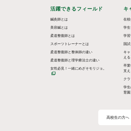
活躍できるフィールド
キ
鍼灸師とは
在校
美容鍼とは
学生
柔道整復師とは
学習
スポーツトレーナーとは
国試
柔道整復師と整体師の違い
キャ
える
柔道整復師と理学療法士の違い
卒業
女性必見！一緒にめざそモリジョ。
支え
クラ
学生
育園
高校生の方へ