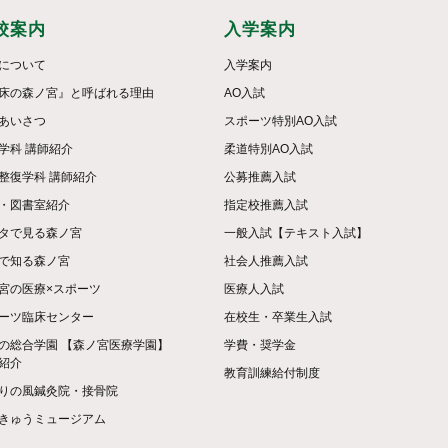
校案内
入学案内
について
入学案内
床の森ノ宮』と呼ばれる理由
AO入試
あいさつ
スポーツ特別AO入試
学科 講師紹介
柔道特別AO入試
整復学科 講師紹介
公募推薦入試
・図書室紹介
指定校推薦入試
タで見る森ノ宮
一般入試【テキスト入試】
で知る森ノ宮
社会人推薦入試
宮の医療×スポーツ
医療人入試
ーツ臨床センター
在校生・卒業生入試
の総合学園 【森ノ宮医療学園】
学費・奨学金
紹介
教育訓練給付制度
りの風鍼灸院・接骨院
きゅうミュージアム