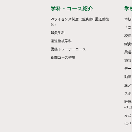
学科・コース紹介
学
Wライセンス制度（鍼灸師+柔道整復
本校
師）
『臨
鍼灸学科
校長
柔道整復学科
鍼灸
柔整トレーナーコース
柔道
夜間コース特集
施設
デー
動画
森ノ
スポ
医療
のご
みど
はり