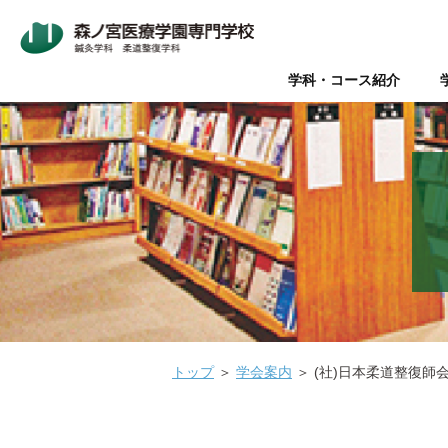
学科・コース紹介
Wライセンス制度（鍼灸師+
本校について
入学案内
オープンキャンパス
鍼灸師とは
在校生・卒業生の声
Wライセンス制度
新着情報
AO入試
Q&A（よく
美容鍼と
『臨床
パ
データで見る森ノ宮
社会人推薦入試
柔道整復師と理学療法士の違
キャリアサポート【就職・開
情報の公表
関係団体
医療
医療の総合学園 【森ノ宮医
学生のための保育園【みどり
トップ
＞
学会案内
＞
(社)日本柔道整復師