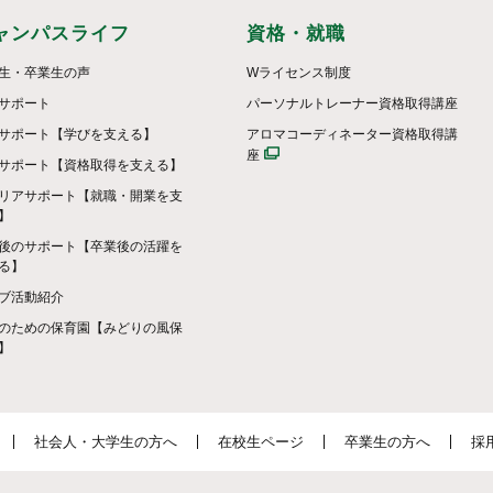
ャンパスライフ
資格・就職
生・卒業生の声
Wライセンス制度
サポート
パーソナルトレーナー資格取得講座
サポート【学びを支える】
アロマコーディネーター資格取得講
座
サポート【資格取得を支える】
リアサポート【就職・開業を支
】
後のサポート【卒業後の活躍を
る】
ブ活動紹介
のための保育園【みどりの風保
】
社会人・大学生の方へ
在校生ページ
卒業生の方へ
採