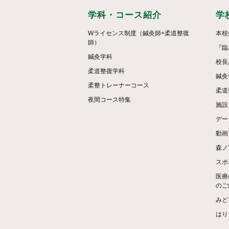
学科・コース紹介
学
Wライセンス制度（鍼灸師+柔道整復
本校
師）
『臨
鍼灸学科
校長
柔道整復学科
鍼灸
柔整トレーナーコース
柔道
夜間コース特集
施設
デー
動画
森ノ
スポ
医療
のご
みど
はり