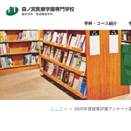
学科・コース紹介
Wライセンス制度（鍼灸師+
本校について
入学案内
オープンキャンパス
鍼灸師とは
在校生・卒業生の声
Wライセンス制度
新着情報
AO入試
Q&A（よく
美容鍼と
『臨床
パ
データで見る森ノ宮
社会人推薦入試
柔道整復師と理学療法士の違
キャリアサポート【就職・開
情報の公表
関係団体
医療
医療の総合学園 【森ノ宮医
学生のための保育園【みどり
トップ
＞
＞
2025年度授業評価アンケート