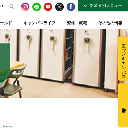
対象者別メニュー
せ
高校生の方へ
ールド
キャンパスライフ
資格・就職
その他の情報
社会人・大学生の方へ
得講座
介
ナーコース
ト【資格取得を支える】
整復師と整体師の違い
テレビ・ラジオ放送【元気もりもり学園】
指定校推薦入試
柔道整復学科 講師紹介
夜間コース特集
一般入試【テキスト入試】
施設・図書室紹介
オープンキャンパス
在校生ページ
センター
練給付制度
クラブ活動紹介
卒業生の方へ
ミュージアム
採用ご担当者様へ
t News