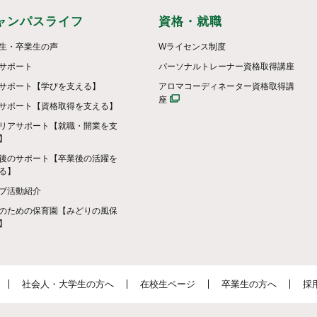
ャンパスライフ
資格・就職
生・卒業生の声
Wライセンス制度
サポート
パーソナルトレーナー資格取得講座
サポート【学びを支える】
アロマコーディネーター資格取得講
座
サポート【資格取得を支える】
リアサポート【就職・開業を支
】
後のサポート【卒業後の活躍を
る】
ブ活動紹介
のための保育園【みどりの風保
】
社会人・大学生の方へ
在校生ページ
卒業生の方へ
採