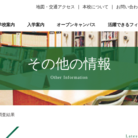
地図・交通アクセス
本校について
お問い合わ
学校案内
入学案内
オープンキャンパス
活躍できるフィ
柔道整復師）
ある質問）
は
の森ノ宮』と呼ばれる理由
ーソナルトレーナー資格取得講座
平日ミニオープンキャンパス
学生サポート
スポーツ特別AO入試
柔道整復師とは
研究活動
鍼灸学科
学習サポート【学びを支える】
柔道特別AO入試
スポーツトレーナーとは
校長あいさつ
AO入試対策講座
フリー冊子【ここ＋から(PLUS)】
柔道整復学科
アロマコーディネーター資格取
鍼灸学科 講師紹
公募推薦入試
柔整トレー
国試サポー
柔道
い
業を支える】
ページ
人入試
動画で知る森ノ宮
女性必見！一緒にめざそモリジョ。
在校生・卒業生入試
お問い合わせ
卒業後のサポート【卒業後の活躍を支える】
森ノ宮の医療×スポーツ
学費・奨学金
スポーツ臨床
教育訓
その他の情報
療学園】のご紹介
の風保育園】
みどりの風鍼灸院・接骨院
はりきゅう
Other Information
調査結果
Lates