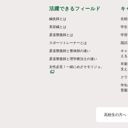
活躍できるフィールド
キ
鍼灸師とは
在校
美容鍼とは
学生
柔道整復師とは
学習
スポーツトレーナーとは
国試
柔道整復師と整体師の違い
キャ
える
柔道整復師と理学療法士の違い
卒業
女性必見！一緒にめざそモリジョ。
支え
クラ
学生
育園
高校生の方へ