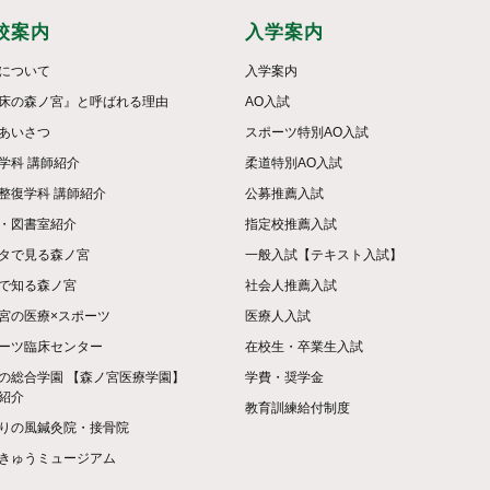
校案内
入学案内
について
入学案内
床の森ノ宮』と呼ばれる理由
AO入試
あいさつ
スポーツ特別AO入試
学科 講師紹介
柔道特別AO入試
整復学科 講師紹介
公募推薦入試
・図書室紹介
指定校推薦入試
タで見る森ノ宮
一般入試【テキスト入試】
で知る森ノ宮
社会人推薦入試
宮の医療×スポーツ
医療人入試
ーツ臨床センター
在校生・卒業生入試
の総合学園 【森ノ宮医療学園】
学費・奨学金
紹介
教育訓練給付制度
りの風鍼灸院・接骨院
きゅうミュージアム