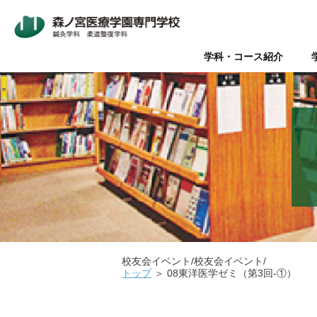
学科・コース紹介
Wライセンス制度（鍼灸師+
本校について
入学案内
オープンキャンパス
鍼灸師とは
在校生・卒業生の声
Wライセンス制度
新着情報
AO入試
Q&A（よく
美容鍼と
『臨床
パ
データで見る森ノ宮
社会人推薦入試
柔道整復師と理学療法士の違
キャリアサポート【就職・開
情報の公表
関係団体
医療
医療の総合学園 【森ノ宮医
学生のための保育園【みどり
校友会イベント/校友会イベント/
トップ
＞
08東洋医学ゼミ（第3回-①）