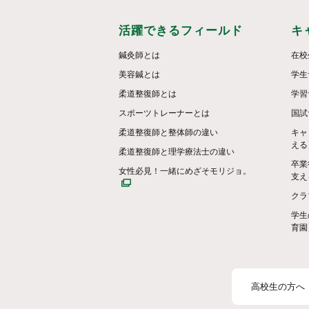
活躍できるフィールド
キ
鍼灸師とは
在校
美容鍼とは
学生
柔道整復師とは
学習
スポーツトレーナーとは
国試
柔道整復師と整体師の違い
キャ
える
柔道整復師と理学療法士の違い
卒業
女性必見！一緒にめざそモリジョ。
支え
クラ
学生
育園
高校生の方へ