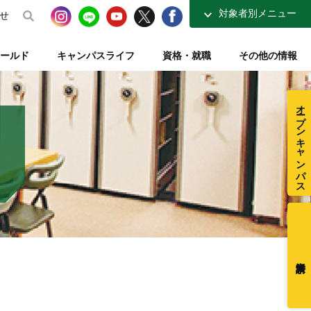
対象者別メニュー
せ
高校生の方へ
ールド
キャンパスライフ
資格・就職
その他の情報
社会人・大学生の方へ
得講座
介
ナーコース
ト【資格取得を支える】
整復師と整体師の違い
テレビ・ラジオ放送【元気もりもり学園】
指定校推薦入試
柔道整復学科 講師紹介
夜間コース特集
一般入試【テキスト入試】
施設・図書室紹介
オープンキャンパス
在校生ページ
センター
練給付制度
クラブ活動紹介
卒業生の方へ
ミュージアム
採用ご担当者様へ