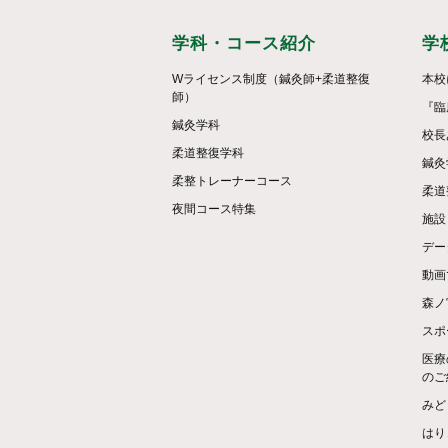
学科・コース紹介
学
Wライセンス制度（鍼灸師+柔道整復
本校
師）
『臨
鍼灸学科
校長
柔道整復学科
鍼灸
柔整トレーナーコース
柔道
夜間コース特集
施設
デー
動画
森ノ
スポ
医療
のご
みど
はり