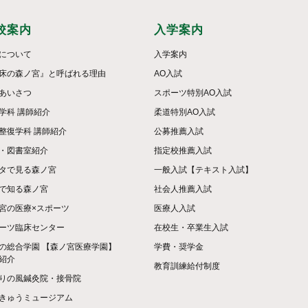
校案内
入学案内
について
入学案内
床の森ノ宮』と呼ばれる理由
AO入試
あいさつ
スポーツ特別AO入試
学科 講師紹介
柔道特別AO入試
整復学科 講師紹介
公募推薦入試
・図書室紹介
指定校推薦入試
タで見る森ノ宮
一般入試【テキスト入試】
で知る森ノ宮
社会人推薦入試
宮の医療×スポーツ
医療人入試
ーツ臨床センター
在校生・卒業生入試
の総合学園 【森ノ宮医療学園】
学費・奨学金
紹介
教育訓練給付制度
りの風鍼灸院・接骨院
きゅうミュージアム