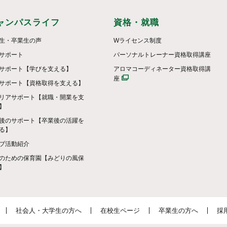
ャンパスライフ
資格・就職
生・卒業生の声
Wライセンス制度
サポート
パーソナルトレーナー資格取得講座
サポート【学びを支える】
アロマコーディネーター資格取得講
座
サポート【資格取得を支える】
リアサポート【就職・開業を支
】
後のサポート【卒業後の活躍を
る】
ブ活動紹介
のための保育園【みどりの風保
】
社会人・大学生の方へ
在校生ページ
卒業生の方へ
採