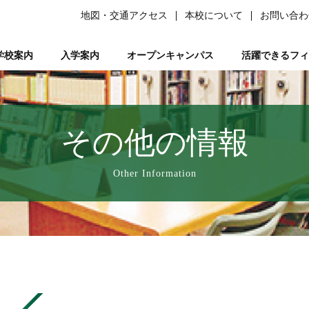
地図・交通アクセス
本校について
お問い合わ
学校案内
入学案内
オープンキャンパス
活躍できるフィ
柔道整復師）
ある質問）
は
の森ノ宮』と呼ばれる理由
ーソナルトレーナー資格取得講座
平日ミニオープンキャンパス
学生サポート
スポーツ特別AO入試
柔道整復師とは
研究活動
鍼灸学科
学習サポート【学びを支える】
柔道特別AO入試
スポーツトレーナーとは
校長あいさつ
AO入試対策講座
フリー冊子【ここ＋から(PLUS)】
柔道整復学科
アロマコーディネーター資格取
鍼灸学科 講師紹
公募推薦入試
柔整トレー
国試サポー
柔道
い
業を支える】
ページ
人入試
動画で知る森ノ宮
女性必見！一緒にめざそモリジョ。
在校生・卒業生入試
お問い合わせ
卒業後のサポート【卒業後の活躍を支える】
森ノ宮の医療×スポーツ
学費・奨学金
スポーツ臨床
教育訓
その他の情報
療学園】のご紹介
の風保育園】
みどりの風鍼灸院・接骨院
はりきゅう
Other Information