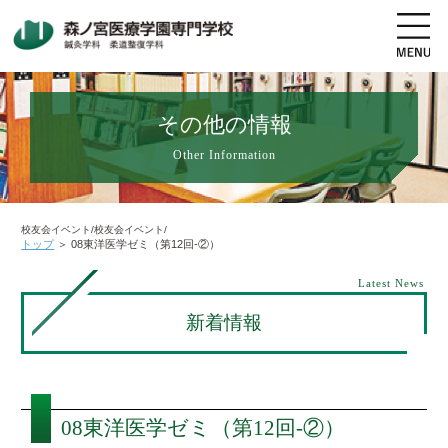
その他の情報
Other Information
地図・交通アクセス
電話をかける
資料請求
オープンキャンパス
校友会イベント/校友会イベント/
トップ
＞
08東洋医学ゼミ（第12回-②）
高校生の方へ
社会人・既卒者の方へ
Latest News
新着情報
学科・コース紹介
学校案内
08東洋医学ゼミ（第12回-②）