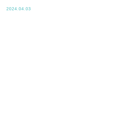
入学案内
2024.04.03
オープンキャンパス
活躍できるフィールド
キャンパスライフ
資格・就職
その他の情報
在校生ページ
卒業生の方へ