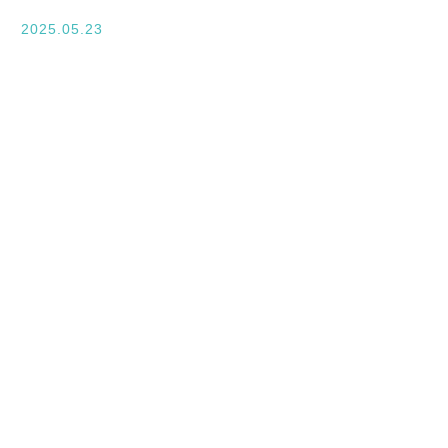
入学案内
2025.05.23
オープンキャンパス
活躍できるフィールド
キャンパスライフ
資格・就職
その他の情報
在校生ページ
卒業生の方へ