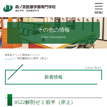
その他の情報
Other Information
地図・交通アクセス
電話をかける
資料請求
オープンキャンパス
校友会イベント/校友会イベント/
トップ
＞
0522解剖ゼミ前半（岸上）
高校生の方へ
社会人・既卒者の方へ
Latest News
新着情報
学科・コース紹介
学校案内
0522解剖ゼミ前半（岸上）