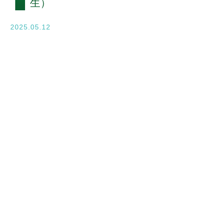
生）
入学案内
2025.05.12
オープンキャンパス
活躍できるフィールド
キャンパスライフ
資格・就職
その他の情報
在校生ページ
卒業生の方へ