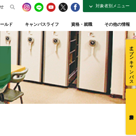
対象者別メニュー
せ
高校生の方へ
ールド
キャンパスライフ
資格・就職
その他の情報
社会人・大学生の方へ
得講座
介
ナーコース
ト【資格取得を支える】
整復師と整体師の違い
テレビ・ラジオ放送【元気もりもり学園】
指定校推薦入試
柔道整復学科 講師紹介
夜間コース特集
一般入試【テキスト入試】
施設・図書室紹介
オープンキャンパス
在校生ページ
センター
練給付制度
クラブ活動紹介
卒業生の方へ
ミュージアム
採用ご担当者様へ