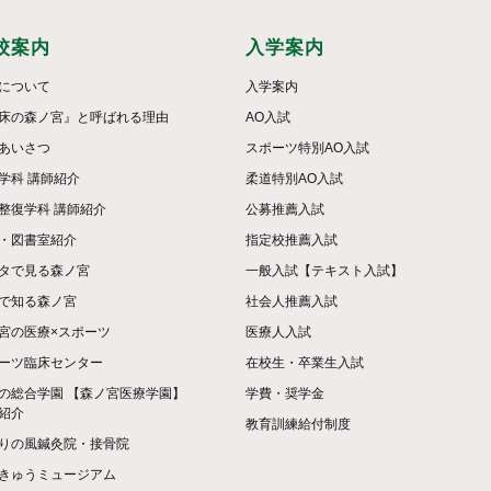
校案内
入学案内
について
入学案内
床の森ノ宮』と呼ばれる理由
AO入試
あいさつ
スポーツ特別AO入試
学科 講師紹介
柔道特別AO入試
整復学科 講師紹介
公募推薦入試
・図書室紹介
指定校推薦入試
タで見る森ノ宮
一般入試【テキスト入試】
で知る森ノ宮
社会人推薦入試
宮の医療×スポーツ
医療人入試
ーツ臨床センター
在校生・卒業生入試
の総合学園 【森ノ宮医療学園】
学費・奨学金
紹介
教育訓練給付制度
りの風鍼灸院・接骨院
きゅうミュージアム