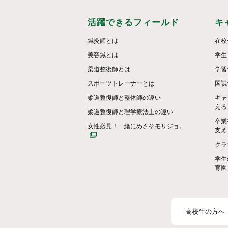
活躍できるフィールド
キ
鍼灸師とは
在校
美容鍼とは
学生
柔道整復師とは
学習
スポーツトレーナーとは
国試
柔道整復師と整体師の違い
キャ
える
柔道整復師と理学療法士の違い
卒業
女性必見！一緒にめざそモリジョ。
支え
クラ
学生
育園
高校生の方へ