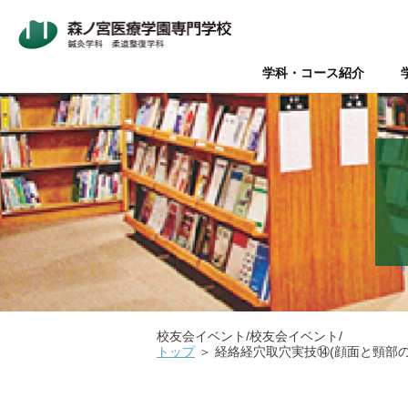
学科・コース紹介
Wライセンス制度（鍼灸師+
本校について
入学案内
オープンキャンパス
鍼灸師とは
在校生・卒業生の声
Wライセンス制度
新着情報
AO入試
Q&A（よく
美容鍼と
『臨床
パ
データで見る森ノ宮
社会人推薦入試
柔道整復師と理学療法士の違
キャリアサポート【就職・開
情報の公表
関係団体
医療
医療の総合学園 【森ノ宮医
学生のための保育園【みどり
校友会イベント/校友会イベント/
トップ
＞
経絡経穴取穴実技⑭(顔面と頸部の