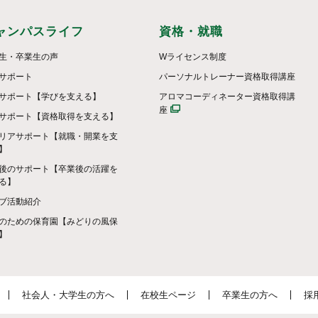
ャンパスライフ
資格・就職
生・卒業生の声
Wライセンス制度
サポート
パーソナルトレーナー資格取得講座
サポート【学びを支える】
アロマコーディネーター資格取得講
座
サポート【資格取得を支える】
リアサポート【就職・開業を支
】
後のサポート【卒業後の活躍を
る】
ブ活動紹介
のための保育園【みどりの風保
】
社会人・大学生の方へ
在校生ページ
卒業生の方へ
採