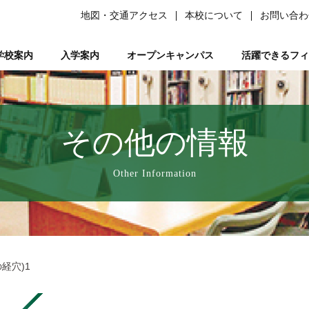
地図・交通アクセス
本校について
お問い合わ
学校案内
入学案内
オープンキャンパス
活躍できるフィ
柔道整復師）
ある質問）
は
の森ノ宮』と呼ばれる理由
ーソナルトレーナー資格取得講座
平日ミニオープンキャンパス
学生サポート
スポーツ特別AO入試
柔道整復師とは
研究活動
鍼灸学科
学習サポート【学びを支える】
柔道特別AO入試
スポーツトレーナーとは
校長あいさつ
AO入試対策講座
フリー冊子【ここ＋から(PLUS)】
柔道整復学科
アロマコーディネーター資格取
鍼灸学科 講師紹
公募推薦入試
柔整トレー
国試サポー
柔道
い
業を支える】
ページ
人入試
動画で知る森ノ宮
女性必見！一緒にめざそモリジョ。
在校生・卒業生入試
お問い合わせ
卒業後のサポート【卒業後の活躍を支える】
森ノ宮の医療×スポーツ
学費・奨学金
スポーツ臨床
教育訓
その他の情報
療学園】のご紹介
の風保育園】
みどりの風鍼灸院・接骨院
はりきゅう
Other Information
経穴)1