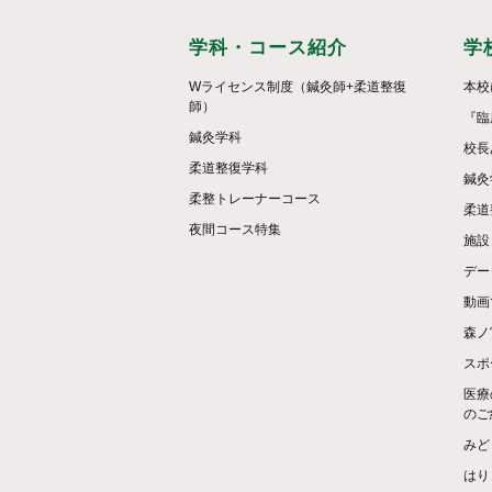
学科・コース紹介
学
Wライセンス制度（鍼灸師+柔道整復
本校
師）
『臨
鍼灸学科
校長
柔道整復学科
鍼灸
柔整トレーナーコース
柔道
夜間コース特集
施設
デー
動画
森ノ
スポ
医療
のご
みど
はり