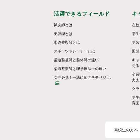
活躍できるフィールド
キ
鍼灸師とは
在校
美容鍼とは
学生
柔道整復師とは
学習
スポーツトレーナーとは
国試
柔道整復師と整体師の違い
キャ
える
柔道整復師と理学療法士の違い
卒業
女性必見！一緒にめざそモリジョ。
支え
クラ
学生
育園
高校生の方へ