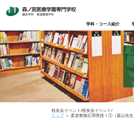
学科・コース紹介
Wライセンス制度（鍼灸師+
本校について
入学案内
オープンキャンパス
鍼灸師とは
在校生・卒業生の声
Wライセンス制度
新着情報
AO入試
Q&A（よく
美容鍼と
『臨床
パ
データで見る森ノ宮
社会人推薦入試
柔道整復師と理学療法士の違
キャリアサポート【就職・開
情報の公表
関係団体
医療
医療の総合学園 【森ノ宮医
学生のための保育園【みどり
校友会イベント/校友会イベント/
トップ
＞
柔道整復応用実技Ⅰ①（葉山先生