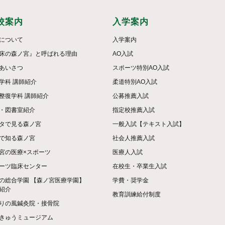
校案内
入学案内
について
入学案内
床の森ノ宮』と呼ばれる理由
AO入試
あいさつ
スポーツ特別AO入試
学科 講師紹介
柔道特別AO入試
整復学科 講師紹介
公募推薦入試
・図書室紹介
指定校推薦入試
タで見る森ノ宮
一般入試【テキスト入試】
で知る森ノ宮
社会人推薦入試
宮の医療×スポーツ
医療人入試
ーツ臨床センター
在校生・卒業生入試
の総合学園 【森ノ宮医療学園】
学費・奨学金
紹介
教育訓練給付制度
りの風鍼灸院・接骨院
きゅうミュージアム