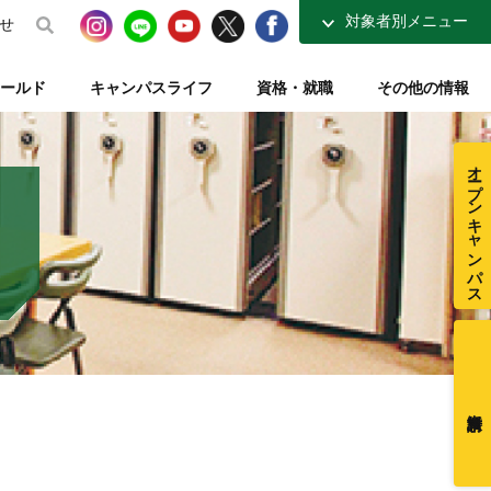
対象者別メニュー
せ
高校生の方へ
ールド
キャンパスライフ
資格・就職
その他の情報
社会人・大学生の方へ
得講座
介
ナーコース
ト【資格取得を支える】
整復師と整体師の違い
テレビ・ラジオ放送【元気もりもり学園】
指定校推薦入試
柔道整復学科 講師紹介
夜間コース特集
一般入試【テキスト入試】
施設・図書室紹介
オープンキャンパス
在校生ページ
センター
練給付制度
クラブ活動紹介
卒業生の方へ
ミュージアム
採用ご担当者様へ