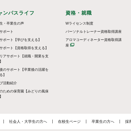
ャンパスライフ
資格・就職
生・卒業生の声
Wライセンス制度
サポート
パーソナルトレーナー資格取得講座
サポート【学びを支える】
アロマコーディネーター資格取得講
座
サポート【資格取得を支える】
リアサポート【就職・開業を支
】
後のサポート【卒業後の活躍を
る】
ブ活動紹介
のための保育園【みどりの風保
】
社会人・大学生の方へ
在校生ページ
卒業生の方へ
採