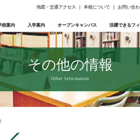
地図・交通アクセス
本校について
お問い合わ
学校案内
入学案内
オープンキャンパス
活躍できるフィ
柔道整復師）
ある質問）
は
の森ノ宮』と呼ばれる理由
ーソナルトレーナー資格取得講座
平日ミニオープンキャンパス
学生サポート
スポーツ特別AO入試
柔道整復師とは
研究活動
鍼灸学科
学習サポート【学びを支える】
柔道特別AO入試
スポーツトレーナーとは
校長あいさつ
AO入試対策講座
フリー冊子【ここ＋から(PLUS)】
柔道整復学科
アロマコーディネーター資格取
鍼灸学科 講師紹
公募推薦入試
柔整トレー
国試サポー
柔道
い
業を支える】
ページ
人入試
動画で知る森ノ宮
女性必見！一緒にめざそモリジョ。
在校生・卒業生入試
お問い合わせ
卒業後のサポート【卒業後の活躍を支える】
森ノ宮の医療×スポーツ
学費・奨学金
スポーツ臨床
教育訓
その他の情報
療学園】のご紹介
の風保育園】
みどりの風鍼灸院・接骨院
はりきゅう
Other Information
）