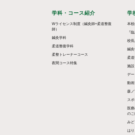
学科・コース紹介
学
Wライセンス制度（鍼灸師+柔道整復
本校
師）
『臨
鍼灸学科
校長
柔道整復学科
鍼灸
柔整トレーナーコース
柔道
夜間コース特集
施設
デー
動画
森ノ
スポ
医療
のご
みど
はり