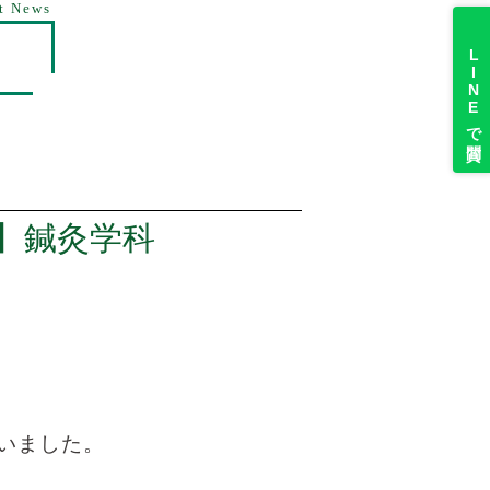
t News
LINEで質問
】鍼灸学科
いました。