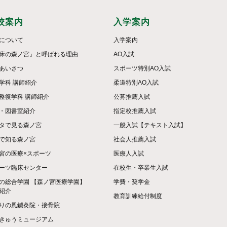
校案内
入学案内
について
入学案内
床の森ノ宮』と呼ばれる理由
AO入試
あいさつ
スポーツ特別AO入試
学科 講師紹介
柔道特別AO入試
整復学科 講師紹介
公募推薦入試
・図書室紹介
指定校推薦入試
タで見る森ノ宮
一般入試【テキスト入試】
で知る森ノ宮
社会人推薦入試
宮の医療×スポーツ
医療人入試
ーツ臨床センター
在校生・卒業生入試
の総合学園 【森ノ宮医療学園】
学費・奨学金
紹介
教育訓練給付制度
りの風鍼灸院・接骨院
きゅうミュージアム