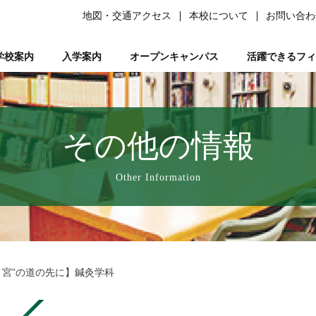
地図・交通アクセス
本校について
お問い合わ
学校案内
入学案内
オープンキャンパス
活躍できるフィ
柔道整復師）
ある質問）
は
の森ノ宮』と呼ばれる理由
ーソナルトレーナー資格取得講座
平日ミニオープンキャンパス
学生サポート
スポーツ特別AO入試
柔道整復師とは
研究活動
鍼灸学科
学習サポート【学びを支える】
柔道特別AO入試
スポーツトレーナーとは
校長あいさつ
AO入試対策講座
フリー冊子【ここ＋から(PLUS)】
柔道整復学科
アロマコーディネーター資格取
鍼灸学科 講師紹
公募推薦入試
柔整トレー
国試サポー
柔道
い
業を支える】
ページ
人入試
動画で知る森ノ宮
女性必見！一緒にめざそモリジョ。
在校生・卒業生入試
お問い合わせ
卒業後のサポート【卒業後の活躍を支える】
森ノ宮の医療×スポーツ
学費・奨学金
スポーツ臨床
教育訓
その他の情報
療学園】のご紹介
の風保育園】
みどりの風鍼灸院・接骨院
はりきゅう
Other Information
ノ宮”の道の先に】鍼灸学科