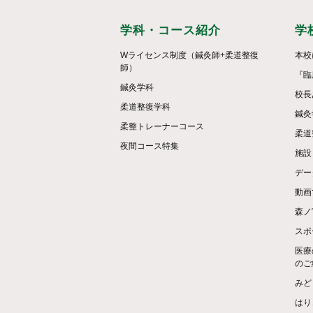
学科・コース紹介
学
Wライセンス制度（鍼灸師+柔道整復
本校
師）
『臨
鍼灸学科
校長
柔道整復学科
鍼灸
柔整トレーナーコース
柔道
夜間コース特集
施設
デー
動画
森ノ
スポ
医療
のご
みど
はり