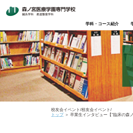
学科・コース紹介
Wライセンス制度（鍼灸師+
本校について
入学案内
オープンキャンパス
鍼灸師とは
在校生・卒業生の声
Wライセンス制度
新着情報
AO入試
Q&A（よく
美容鍼と
『臨床
パ
データで見る森ノ宮
社会人推薦入試
柔道整復師と理学療法士の違
キャリアサポート【就職・開
情報の公表
関係団体
医療
医療の総合学園 【森ノ宮医
学生のための保育園【みどり
校友会イベント/校友会イベント/
トップ
＞
卒業生インタビュー【‟臨床の森