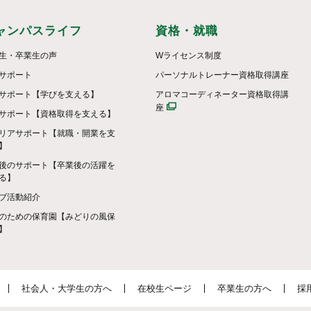
ャンパスライフ
資格・就職
生・卒業生の声
Wライセンス制度
サポート
パーソナルトレーナー資格取得講座
サポート【学びを支える】
アロマコーディネーター資格取得講
座
サポート【資格取得を支える】
リアサポート【就職・開業を支
】
後のサポート【卒業後の活躍を
る】
ブ活動紹介
のための保育園【みどりの風保
】
社会人・大学生の方へ
在校生ページ
卒業生の方へ
採