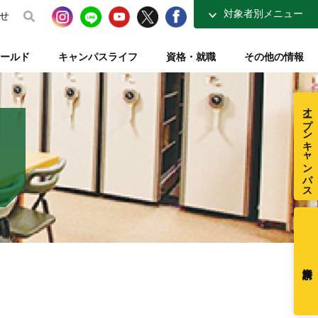
対象者別メニュー
せ
高校生の方へ
ールド
キャンパスライフ
資格・就職
その他の情報
社会人・大学生の方へ
得講座
介
ナーコース
ト【資格取得を支える】
整復師と整体師の違い
テレビ・ラジオ放送【元気もりもり学園】
指定校推薦入試
柔道整復学科 講師紹介
夜間コース特集
一般入試【テキスト入試】
施設・図書室紹介
オープンキャンパス
在校生ページ
センター
練給付制度
クラブ活動紹介
卒業生の方へ
ミュージアム
採用ご担当者様へ