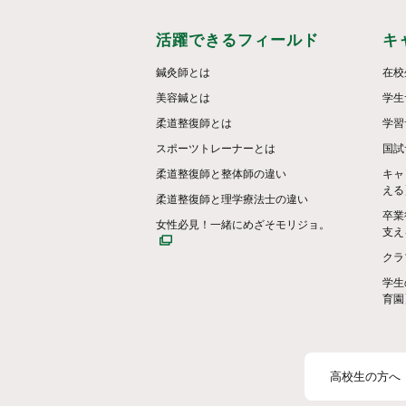
活躍できるフィールド
キ
鍼灸師とは
在校
美容鍼とは
学生
柔道整復師とは
学習
スポーツトレーナーとは
国試
柔道整復師と整体師の違い
キャ
える
柔道整復師と理学療法士の違い
卒業
女性必見！一緒にめざそモリジョ。
支え
クラ
学生
育園
高校生の方へ